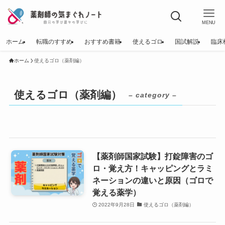
MENU
ホーム
転職のすすめ
おすすめ書籍
使えるゴロ
国試解説
臨床
ホーム
使えるゴロ（薬剤編）
使えるゴロ（薬剤編）
– category –
【薬剤師国家試験】打錠障害のゴ
ロ・覚え方！キャッピングとラミ
ネーションの違いと原因（ゴロで
覚える薬学）
2022年9月28日
使えるゴロ（薬剤編）