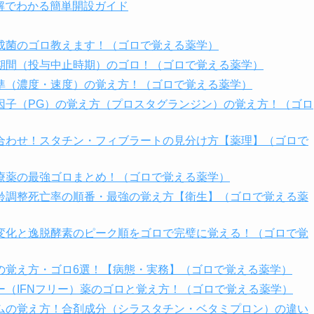
図解でわかる簡単開設ガイド
成菌のゴロ教えます！（ゴロで覚える薬学）
期間（投与中止時期）のゴロ！（ゴロで覚える薬学）
準（濃度・速度）の覚え方！（ゴロで覚える薬学）
因子（PG）の覚え方（プロスタグランジン）の覚え方！（ゴロ
合わせ！スタチン・フィブラートの見分け方【薬理】（ゴロで
療薬の最強ゴロまとめ！（ゴロで覚える薬学）
齢調整死亡率の順番・最強の覚え方【衛生】（ゴロで覚える薬
変化と逸脱酵素のピーク順をゴロで完璧に覚える！（ゴロで覚
の覚え方・ゴロ6選！【病態・実務】（ゴロで覚える薬学）
（IFNフリー）薬のゴロと覚え方！（ゴロで覚える薬学）
ムの覚え方！合剤成分（シラスタチン・ベタミプロン）の違い