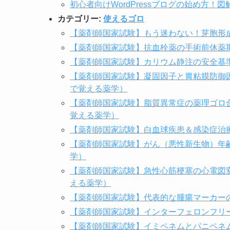
初心者向けWordPressブログの始め方！
カテゴリー:
使えるゴロ
【薬剤師国家試験】もう迷わない！芽胞形
【薬剤師国家試験】抗血栓薬の手術前休薬
【薬剤師国家試験】カリウム静注の安全基
【薬剤師国家試験】凝固因子と胃粘膜防御
で覚える薬学）
【薬剤師国家試験】脂質異常症の薬理ゴロ
覚える薬学）
【薬剤師国家試験】白血球疾患＆感染症治
【薬剤師国家試験】がん（悪性新生物）年
学）
【薬剤師国家試験】急性心筋梗塞の心電図
える薬学）
【薬剤師国家試験】代表的な腫瘍マーカー
【薬剤師国家試験】インターフェロンフリー
【薬剤師国家試験】イミペネムとパニペネ