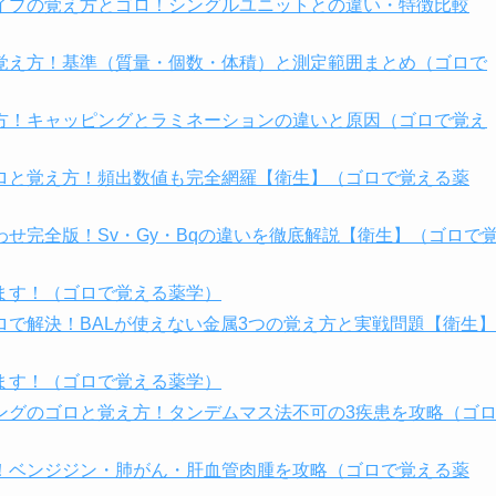
イプの覚え方とゴロ！シングルユニットとの違い・特徴比較
覚え方！基準（質量・個数・体積）と測定範囲まとめ（ゴロで
方！キャッピングとラミネーションの違いと原因（ゴロで覚え
ロと覚え方！頻出数値も完全網羅【衛生】（ゴロで覚える薬
せ完全版！Sv・Gy・Bqの違いを徹底解説【衛生】（ゴロで
ます！（ゴロで覚える薬学）
で解決！BALが使えない金属3つの覚え方と実戦問題【衛生】
ます！（ゴロで覚える薬学）
ングのゴロと覚え方！タンデムマス法不可の3疾患を攻略（ゴ
！ベンジジン・肺がん・肝血管肉腫を攻略（ゴロで覚える薬