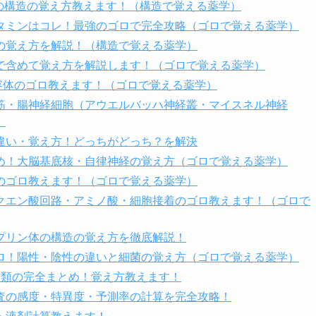
の構造の覚え方教えます！（構造で覚える薬学）
タミンはコレ！最強のゴロで完全攻略（ゴロで覚える薬学）
の覚え方を解説！（構造で覚える薬学）
で含めて覚え方を解説します！（ゴロで覚える薬学）
容体のゴロ教えます！（ゴロで覚える薬学）
筋・腸神経細胞（アウエルバッハ神経叢・マイスネル神経
）
違い・覚え方！どっちがどっち？を解決
め！大脳基底核・自律神経の覚え方（ゴロで覚える薬学）
のゴロ教えます！（ゴロで覚える薬学）
クエン酸回路・アミノ酸・細胞接着のゴロ教えます！（ゴロで
プリン体の構造の覚え方を徹底解説！
ロ！陽性・陰性の違いと細菌の覚え方（ゴロで覚える薬学）
種類の完全まとめ！覚え方教えます！
査の感度・特異度・予測率の計算を完全攻略！