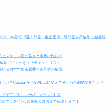
うべき」神書籍13選！辞書・服薬指導・専門書を用途別に徹底解
抗ヒスタミン薬の強さと眠気の比較！
？病院に行くべき症状チェックリスト
違い＆おすすめ市販薬を薬剤師が解説
がダサい？CocoonからSWELLに変えて分かった劇的変化とメリ
ブログでアドセンス合格した5つの対策
向け必須プラグイン8選を導入方法まで解説します！