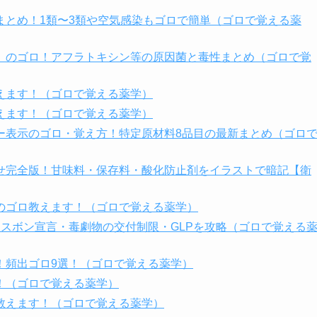
まとめ！1類〜3類や空気感染もゴロで簡単（ゴロで覚える薬
）のゴロ！アフラトキシン等の原因菌と毒性まとめ（ゴロで覚
えます！（ゴロで覚える薬学）
えます！（ゴロで覚える薬学）
ー表示のゴロ・覚え方！特定原材料8品目の最新まとめ（ゴロ
せ完全版！甘味料・保存料・酸化防止剤をイラストで暗記【衛
のゴロ教えます！（ゴロで覚える薬学）
スボン宣言・毒劇物の交付制限・GLPを攻略（ゴロで覚える
！頻出ゴロ9選！（ゴロで覚える薬学）
！（ゴロで覚える薬学）
教えます！（ゴロで覚える薬学）