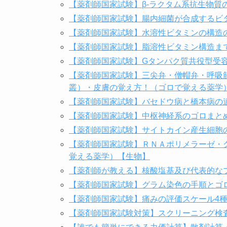
【薬剤師国家試験】β-ラクタム系抗生物質
【薬剤師国家試験】腸内細菌が合成するビ
【薬剤師国家試験】水溶性ビタミンの構造
【薬剤師国家試験】脂溶性ビタミン構造ま
【薬剤師国家試験】Gタンパク質共役型受
【薬剤師国家試験】三尖弁・僧帽弁・呼吸
叢）・皮膚の覚え方！（ゴロで覚える薬学
【薬剤師国家試験】バセドウ病と橋本病の
【薬剤師国家試験】中枢神経系のゴロまと
【薬剤師国家試験】サイトカイン産生細胞
【薬剤師国家試験】ＲＮＡポリメラーゼ・
覚える薬学）【生物】
【薬剤師が教える】核酸塩基及び代表的な
【薬剤師国家試験】グラム染色の手順とゴ
【薬剤師国家試験】痛みの評価スケール4
【薬剤師国家試験対策】スクリーニング検