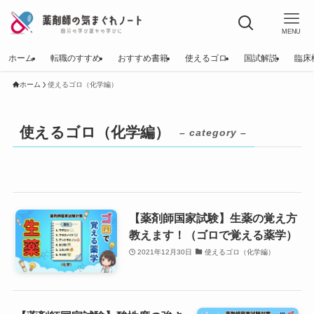
MENU
ホーム
転職のすすめ
おすすめ書籍
使えるゴロ
国試解説
臨床
ホーム
使えるゴロ（化学編）
使えるゴロ（化学編）
– category –
【薬剤師国家試験】生薬の覚え方
教えます！（ゴロで覚える薬学）
2021年12月30日
使えるゴロ（化学編）