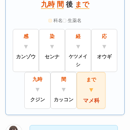
九時
間
後
まで
科名
生薬名
感
染
経
応
▼
▼
▼
▼
カンゾウ
センナ
ケツメイ
オウギ
シ
九時
間
まで
▼
▼
▼
クジン
カッコン
マメ科