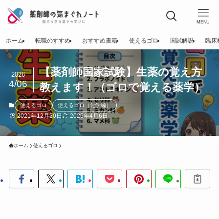
MENU
ホーム
転職のすすめ
おすすめ書籍
使えるゴロ
国試解説
臨床
【薬剤師国家試験】生薬の覚え方
2026
4/06
教えます！（ゴロで覚える薬学）
使えるゴロ
使えるゴロ（化学編）
2021年12月30日
2026年4月6日
ホーム
使えるゴロ