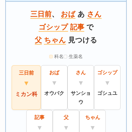
三日前
、
おば
あ
さん
ゴシップ
記事
で
父
ちゃん
見つける
科名
生薬名
おば
さん
ゴシップ
三日前
▼
▼
▼
▼
オウバク
サンショ
ゴシュユ
ミカン科
ウ
記事
父
ちゃん
▼
▼
▼