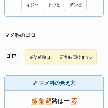
キジツ
トウヒ
チンピ
マメ科のゴロ
感染経路は、一応九時間後まで♪
🎵 マメ科の覚え方
感
染
経
路は一
応