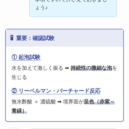
ょう♪
🧪
重要：確認試験
① 起泡試験
水を加えて激しく振る ➡
持続性の微細な泡
を
生じる
② リーベルマン・バーチャード反応
無水酢酸 ＋ 濃硫酸 ➡ 境界面が
呈色（赤紫～
青緑）