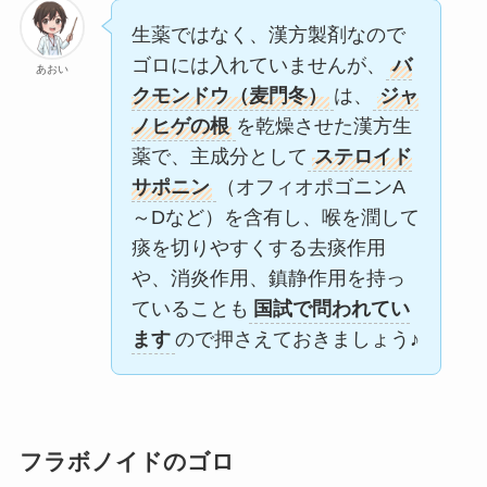
生薬ではなく、漢方製剤なので
ゴロには入れていませんが、
バ
あおい
クモンドウ（麦門冬）
は、
ジャ
ノヒゲの根
を乾燥させた漢方生
薬で、主成分として
ステロイド
サポニン
（オフィオポゴニンA
～Dなど）を含有し、喉を潤して
痰を切りやすくする去痰作用
や、消炎作用、鎮静作用を持っ
ていることも
国試で問われてい
ます
ので押さえておきましょう♪
フラボノイドのゴロ