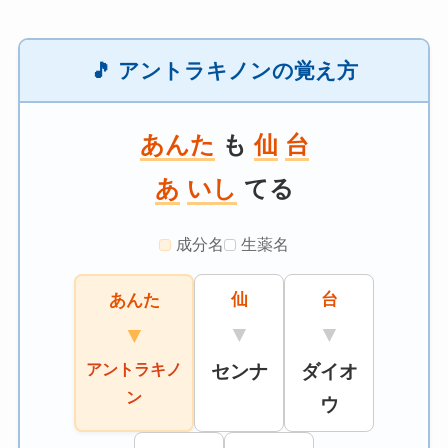
🎵 アントラキノンの覚え方
あんた
も
仙
台
あ
いし
てる
成分名
生薬名
仙
台
あんた
▼
▼
▼
アントラキノ
センナ
ダイオ
ン
ウ