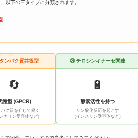
ら、以下の三タイプに分類されます。
型
Gタンパク質共役型
③ チロシンキナーゼ関連
🔄
🔋
代謝型 (GPCR)
酵素活性を持つ
ンパク質を介して働く
リン酸化反応を起こす
ドレナリン受容体など)
(インスリン受容体など)
らで紹介していますので参考にしてみてください♪