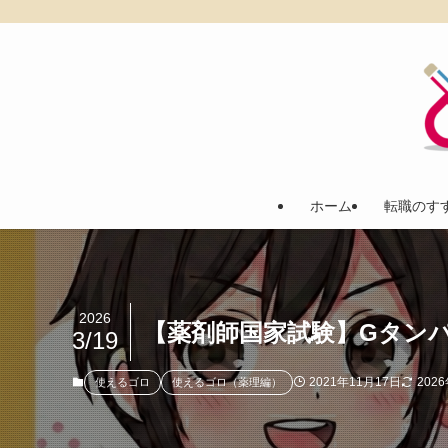
ホーム
転職のす
2026
【薬剤師国家試験】Gタン
3/19
2021年11月17日
202
使えるゴロ
使えるゴロ（薬理編）