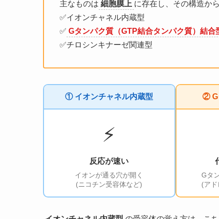
主なものは
細胞膜上
に存在し、その構造か
✅イオンチャネル内蔵型
✅
Gタンパク質（GTP結合タンパク質）結合
✅チロシンキナーゼ関連型
① イオンチャネル内蔵型
② 
⚡
反応が速い
イオンが通る穴が開く
Gタ
(ニコチン受容体など)
(ア
イオンチャネル内蔵型
の受容体の覚え方は、こち