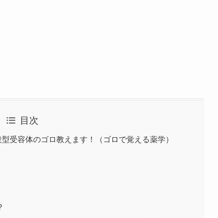
目次
役型受容体のゴロ教えます！（ゴロで覚える薬学）
？