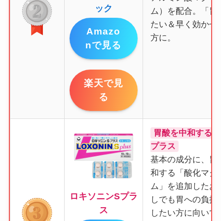
ック
ム）を配合。「胃
たい＆早く効かせ
Amazo
方に。
nで見る
楽天で見
る
胃酸を中和する成
プラス
基本の成分に、胃
和する「酸化マグ
ム」を追加したお
ロキソニンSプラ
しでも胃への負担
ス
したい方に向いて