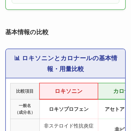
基本情報の比較
📊 ロキソニンとカロナールの基本情
報・用量比較
ロキソニン
カロナ
比較項目
一般名
ロキソプロフェン
アセトアミ
（成分名）
非ステロイド性抗炎症
非ピリ