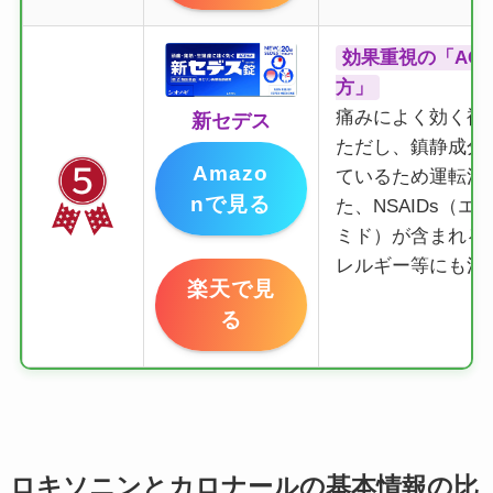
効果重視の「AC
方」
痛みによく効く複
新セデス
ただし、鎮静成分
Amazo
ているため運転注
nで見る
た、NSAIDs（エ
ミド）が含まれる
レルギー等にも注
楽天で見
る
ロキソニンとカロナールの基本情報の比