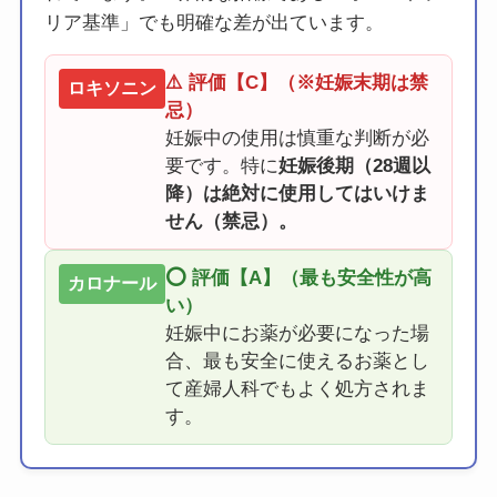
リア基準」でも明確な差が出ています。
⚠️ 評価【C】（※妊娠末期は禁
ロキソニン
忌）
妊娠中の使用は慎重な判断が必
要です。特に
妊娠後期（28週以
降）は絶対に使用してはいけま
せん（禁忌）。
⭕️ 評価【A】（最も安全性が高
カロナール
い）
妊娠中にお薬が必要になった場
合、最も安全に使えるお薬とし
て産婦人科でもよく処方されま
す。