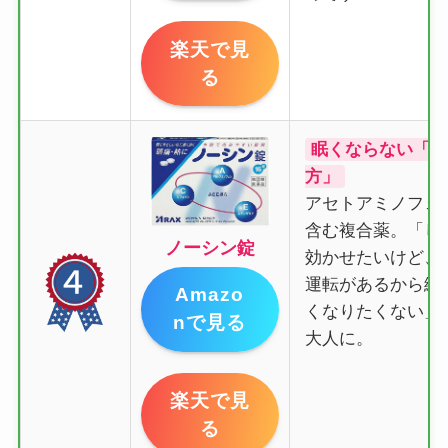
楽天で見
る
眠くならない「A
方」
アセトアミノフェ
含む複合薬。「し
ノーシン錠
効かせたいけど、
運転があるから絶
Amazo
くなりたくない」
nで見る
大人に。
楽天で見
る