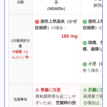
薬
分類
解熱鎮
（NSAIDs）
急性上気道炎（かぜ
急性上気
1
1
症候群）
の場合：
症候群）
の場
180 mg
1日最高投与
頭痛、打
2
量
痛、歯痛
など
※頓服（と
んぷく）時
小児（15
3
使う場合：
⚠️ 胃腸に注意
⚠️ 肝臓に注
胃粘膜障害を起こしや
高用量で長
注意事項
すいため、
空腹時の投
る場合は、