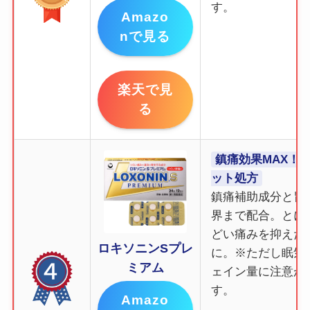
す。
Amazo
nで見る
楽天で見
る
鎮痛効果MAX！
ット処方
鎮痛補助成分と胃
界まで配合。とに
どい痛みを抑えた
ロキソニンSプレ
に。※ただし眠気
ミアム
ェイン量に注意が
す。
Amazo