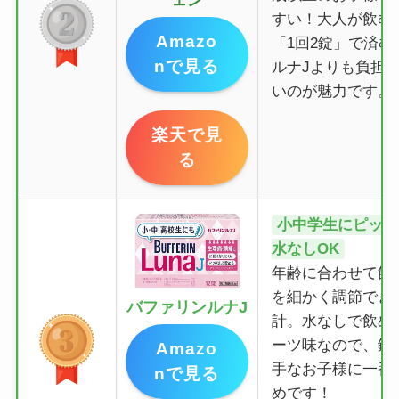
ェン
すい！大人が飲む
Amazo
「1回2錠」で済む
nで見る
ルナJよりも負担
いのが魅力です。
楽天で見
る
小中学生にピッタ
水なしOK
年齢に合わせて飲
を細かく調節でき
バファリンルナJ
計。水なしで飲め
ーツ味なので、錠
Amazo
手なお子様に一番
nで見る
めです！