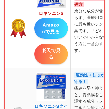
処方
余分な成分が含ま
ロキソニンS
らず、医療用ロキ
に最も近いシンプ
Amazo
薬です。「どれを
nで見る
いいかわからない
う方に一番おすす
楽天で見
す。
る
速効性＋しっかり
守る！
痛みを早く抑える
と、胃粘膜をしっ
護する成分（メタ
ロキソニンSクイ
アルミン酸マグネ