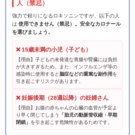
人（禁忌）
強力で頼りになるロキソニンですが、以下の人
は
使用できません（禁忌）。安全なカロナール
を選びましょう。
❌ 15歳未満の小児（子ども）
【理由】子どもの未発達な胃腸や腎臓には負担
が大きすぎるため。また、インフルエンザ等の
感染時に使用すると
脳症などの重篤な副作用
を
引き起こすリスクがあります。
❌ 妊娠後期（28週以降）の妊婦さん
【理由】お腹の赤ちゃんの心臓の血管が予定よ
り早く閉じてしまう
「胎児の動脈管収縮・早期
閉鎖」
を引き起こす危険性があるためです。