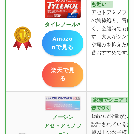
も近い！
アセトアミノフェ
の純粋処方。胃に
タイレノールA
く、空腹時でも飲
す。大人がシンプ
Amazo
や痛みを抑えたい
nで見る
番おすすめです。
楽天で見
る
家族でシェア！大
錠でOK
1錠の成分量が少
ノーシン
設計されているた
アセトアミノフ
歳以上のお子様も