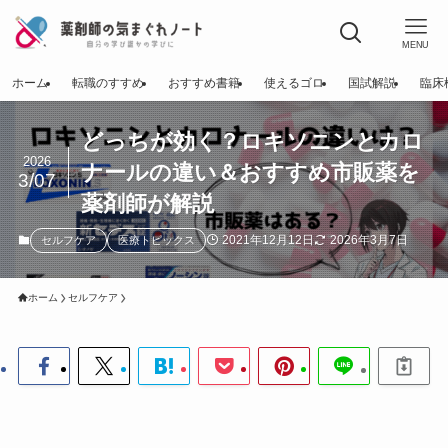
MENU
ホーム
転職のすすめ
おすすめ書籍
使えるゴロ
国試解説
臨床
どっちが効く？ロキソニンとカロ
2026
ナールの違い＆おすすめ市販薬を
3/07
薬剤師が解説
2021年12月12日
2026年3月7日
セルフケア
医療トピックス
ホーム
セルフケア