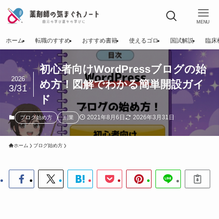
MENU
ホーム
転職のすすめ
おすすめ書籍
使えるゴロ
国試解説
臨床
初心者向けWordPressブログの始
2026
め方！図解でわかる簡単開設ガイ
3/31
ド
2021年8月6日
2026年3月31日
ブログ始め方
副業
ホーム
ブログ始め方