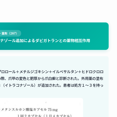
・薬剤（267）
ナゾール追加によるダビガトランとの薬物相互作用
プロロール＋メチルジゴキシン＋イルベサルタン＋ヒドロクロロ
の際、爪甲の変色と肥厚から爪白癬と診断された。外用薬の塗布
３（イトラコナゾール）が追加された。患者は処方１〜３を持っ