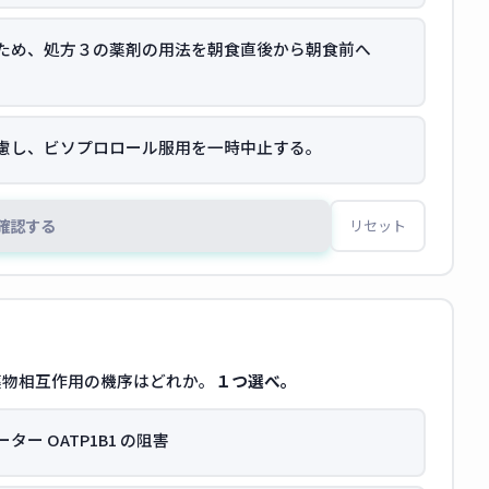
ため、処方３の薬剤の用法を朝食直後から朝食前へ
慮し、ビソプロロール服用を一時中止する。
確認する
リセット
薬物相互作用の機序はどれか。
１つ選べ。
 OATP1B1 の阻害