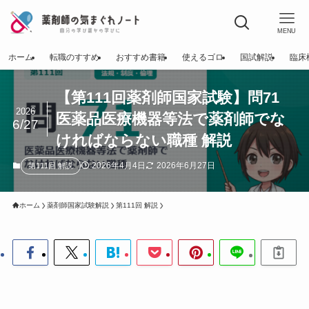
MENU
ホーム
転職のすすめ
おすすめ書籍
使えるゴロ
国試解説
臨床
【第111回薬剤師国家試験】問71
2026
医薬品医療機器等法で薬剤師でな
6/27
ければならない職種 解説
2026年4月4日
2026年6月27日
第111回 解説
ホーム
薬剤師国家試験解説
第111回 解説