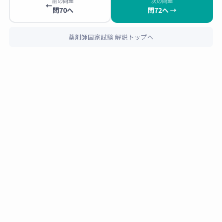
薬局の管理者は薬剤師でなければならないと
前の問題
次の問題
←
一方、薬局の開設者は薬剤師でなくても可（法人・一般人
問70へ
問72へ →
されています。実務上は薬剤師が自ら薬局を
でも開設できる）で、他の職種も薬剤師資格が法定要件と
開設・経営するケースが多く、その場合は開
なっていません。
設者と管理者が同一人物となります。法人経
薬剤師国家試験 解説トップへ
営の薬局チェーンなどでは開設者（法人）と
🔑
薬機法で「薬剤師でなければならない」主な職種
管理者（薬剤師）が別人となるケースもあり
・
薬局の管理者
（第7条第1項）
ます。管理者は
その薬局で週32時間以上従
・店舗販売業の管理者（第28条第3項）※一般用医薬
事する
ことが求められており（薬局管理者の
品のみ扱う店舗では登録販売者でも可
専任要件）、掛け持ちはできない点も重要で
・卸売販売業の管理者（第34条第3項）※医薬品の種
す。
類による
また、薬局の管理者は
薬局の開設者に対して
意見を述べる義務
があり（薬機法第8条）、
「薬剤師でなくてもよい」職種：
・薬局の開設者（誰でも可）
開設者はその意見を尊重しなければなりませ
・安全管理責任者・品質保証責任者・医薬情報担当者
ん。薬剤師として法的な責任と権限を正しく
（MR）
理解しておきましょう。
薬剤
師資
選択肢
職種
根拠・備考
格の