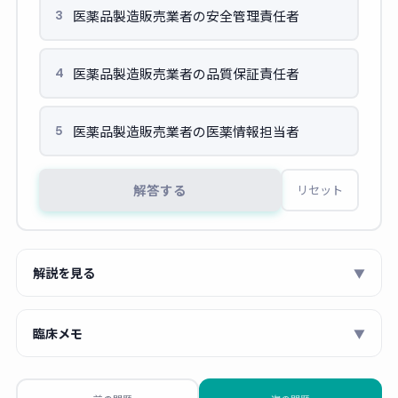
医薬品製造販売業者の安全管理責任者
3
医薬品製造販売業者の品質保証責任者
4
医薬品製造販売業者の医薬情報担当者
5
解答する
リセット
解説を見る
▼
薬機法（医薬品医療機器等法）第7条により、
薬局の管理
臨床メモ
▼
者は薬剤師でなければならない
と定められています（第7
条第1項）。薬局における医薬品の適正な管理・調剤業務の
薬剤師 あおい
監督のために、薬剤師の専門資格が必要とされています。