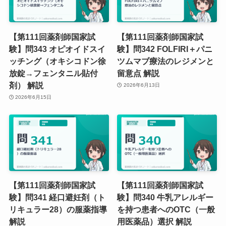
【第111回薬剤師国家試
【第111回薬剤師国家試
験】問343 オピオイドスイ
験】問342 FOLFIRI＋パニ
ッチング（オキシコドン徐
ツムマブ療法のレジメンと
放錠→フェンタニル貼付
留意点 解説
剤） 解説
2026年6月13日
2026年6月15日
【第111回薬剤師国家試
【第111回薬剤師国家試
験】問341 経口避妊剤（ト
験】問340 牛乳アレルギー
リキュラー28）の服薬指導
を持つ患者へのOTC（一般
解説
用医薬品）選択 解説