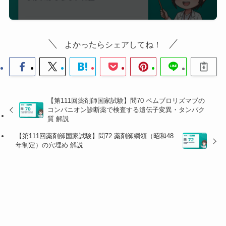
造販売業
師で
求められるが、薬剤師
者の品質
なく
資格は法定要件ではな
保証責任
ても
い
者
よい
よかったらシェアしてね！
5
医薬品製
薬剤
MR認定証が必要とされ
造販売業
師で
るが、薬剤師資格は法
者の医薬
なく
定要件ではない
情報担当
ても
者（MR）
よい
【第111回薬剤師国家試験】問70 ペムブロリズマブの
コンパニオン診断薬で検査する遺伝子変異・タンパク
質 解説
⚠️ 引っかけポイント：
・
薬局の開設者（選択肢2）
は薬剤師でなくてもよい。
【第111回薬剤師国家試験】問72 薬剤師綱領（昭和48
年制定）の穴埋め 解説
開設者≠管理者の違いに注意。「薬局を開ける人」と
「薬局を管理する人」は別
・
安全管理責任者（選択肢3）
・
品質保証責任者（選
択肢4）
は薬機法上、薬剤師資格は必須とされていな
い
・
医薬情報担当者（MR）（選択肢5）
は薬剤師でなく
てもなれる。MR認定試験の受験資格に薬剤師資格は不