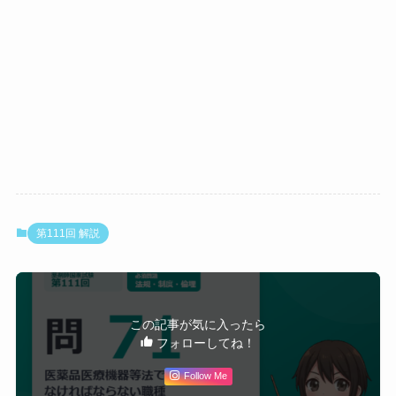
要否
1 ★
薬局の管
薬剤
薬機法第7条第1項。薬
理者
師で
局における調剤・医薬
ある
品管理の責任者として
こと
薬剤師資格が必須
（必
須）
2
薬局の開
薬剤
法人・一般人でも開設
設者
師で
許可を受けられる。た
なく
だし管理者として別に
ても
薬剤師を置く必要あり
第111回 解説
よい
3
医薬品製
薬剤
医薬品の安全管理業務
造販売業
師で
に関する知識・経験が
者の安全
なく
求められるが、薬剤師
この記事が気に入ったら
管理責任
ても
資格は法定要件ではな
フォローしてね！
者
よい
い
Follow Me
4
医薬品製
薬剤
品質管理の専門知識が