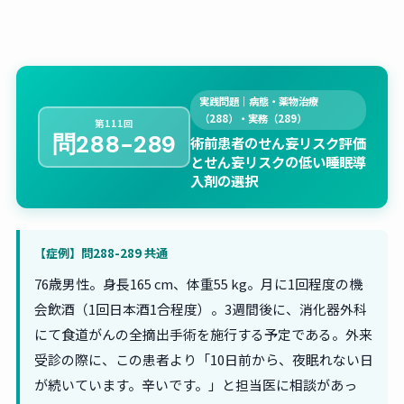
実践問題｜病態・薬物治療
（288）・実務（289）
第111回
問288-289
術前患者のせん妄リスク評価
とせん妄リスクの低い睡眠導
入剤の選択
【症例】問288-289 共通
76歳男性。身長165 cm、体重55 kg。月に1回程度の機
会飲酒（1回日本酒1合程度）。3週間後に、消化器外科
にて食道がんの全摘出手術を施行する予定である。外来
受診の際に、この患者より「10日前から、夜眠れない日
が続いています。辛いです。」と担当医に相談があっ