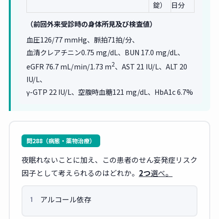
錠）
日分
（前回外来受診時の身体所見及び検査値）
血圧126/77 mmHg、脈拍71拍/分、
血清クレアチニン0.75 mg/dL、BUN 17.0 mg/dL、
2
eGFR 76.7 mL/min/1.73 m
、AST 21 IU/L、ALT 20
IU/L、
γ-GTP 22 IU/L、空腹時血糖121 mg/dL、HbA1c 6.7%
問288（病態・薬物治療）
夜眠れないことに加え、この患者のせん妄発症リスク
因子として考えられるのはどれか。
2つ
選べ。
アルコール依存
1