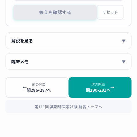
答えを確認する
リセット
解説を見る
▼
【問288】せん妄発症リスク因子
臨床メモ
▼
リスク
選択肢
判定・解説
薬剤師 あおい
因子
せん妄の準備因子・直接因子・誘発因子
：
前の問題
次の問題
←
→
1
アルコ
× アルコール依存症はせん妄の重
問286-287へ
問290-291へ
せん妄は単一の原因ではなく複数の因子が重
ール依
大なリスク因子だが、本患者は月
なって発症します。準備因子（高齢、認知
存
1回・日本酒1合程度の
機会飲酒
に
症、精神疾患既往）＋直接因子（手術、疼
第111回 薬剤師国家試験 解説トップへ
とどまり、アルコール依存には該
痛、低酸素）＋誘発因子（睡眠障害、ベンゾ
当しない。
ジアゼピン使用、環境変化）が揃うと発症リ
2 ★
年齢
◯ 高齢（65歳以上）はせん妄の最
スクが急上昇します。本症例はすでに準備因
も重要な準備因子の一つ。本患者
子を複数持っており、術前からのリスク管理