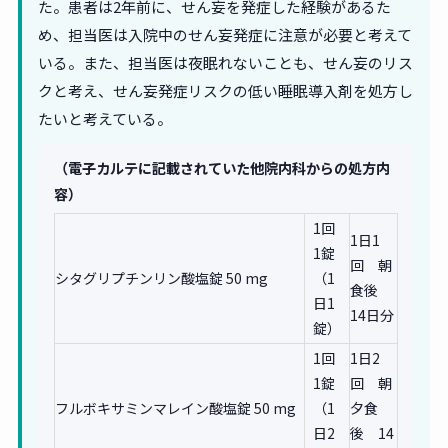
た。患者は2年前に、せん妄を発症した経験があるた
め、担当医は入院中のせん妄発症に注意が必要と考えて
いる。また、担当医は夜眠れないことも、せん妄のリス
クと考え、せん妄発症リスクの低い睡眠導入剤を処方し
たいと考えている。
（電子カルテに記載されていた他院内科からの処方内
容）
1回
1日1
1錠
回 朝
シタグリプチンリン酸塩錠 50 mg
（1
食後
日1
14日分
錠）
1回
1日2
1錠
回 朝
フルボキサミンマレイン酸塩錠 50 mg
（1
夕食
日2
後 14