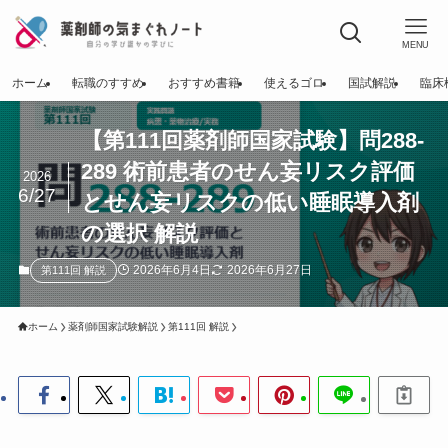
MENU
ホーム
転職のすすめ
おすすめ書籍
使えるゴロ
国試解説
臨床
【第111回薬剤師国家試験】問288-
289 術前患者のせん妄リスク評価
2026
6/27
とせん妄リスクの低い睡眠導入剤
の選択 解説
2026年6月4日
2026年6月27日
第111回 解説
ホーム
薬剤師国家試験解説
第111回 解説