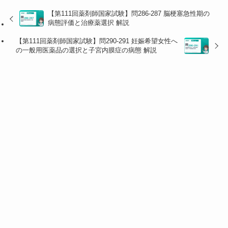
2
フルニトラ
× ベンゾジアゼピン系はせん
【第111回薬剤師国家試験】問286-287 脳梗塞急性期の
ゼパム
妄の
誘発・悪化
リスクが高
病態評価と治療薬選択 解説
い。特に高齢者では筋弛緩作
（ベンゾジアゼ
【第111回薬剤師国家試験】問290-291 妊娠希望女性へ
用による転倒・骨折、翌日へ
ピン系）
の一般用医薬品の選択と子宮内膜症の病態 解説
の持ち越し効果も問題とな
る。
3 ★
レンボレキ
◯ オレキシン受容体拮抗薬は
サント
覚醒維持機構を抑制して自然
に近い睡眠を誘導する。せん
（オレキシン受
妄リスクが低く、高齢者にも
容体拮抗薬）
使いやすい。CYP3A4で代謝
されるがフルボキサミンとの
相互作用は臨床上問題になり
にくい（CYP1A2との関連な
し）。
4
ゾルピデム
× 非ベンゾジアゼピン系（Z
酒石酸塩
薬）だが、GABA
受容体に作
A
用しせん妄リスクを高める可
（非ベンゾジア