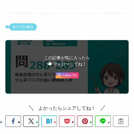
しやすい。月1回・1合は機会飲酒の範囲。
しています。
・
選択肢4・5
：検査値を丁寧に読む。eGFR 76.7は正
常域、肝機能値もすべて正常。数値を確認せずに「高
齢だから腎機能が低い」と思い込まない。
第111回 解説
【問289】せん妄リスクの低い睡眠導入剤の選択
薬剤名・分
この記事が気に入ったら
選択肢
判定・解説
類
フォローしてね！
1
ラメルテオ
× ラメルテオンは主に
CYP1A
Follow Me
ン
2
で代謝される。本患者はフ
ルボキサミン（強力なCYP1A
（メラトニン受
2阻害薬）を服用中であり
併
容体作動薬）
用禁忌
。併用によりラメルテ
オンのAUCが
約190倍
、C
よかったらシェアしてね！
max
が
約70倍
に急上昇し、過度の
睡眠鎮静・意識障害を起こす
リスクがある。