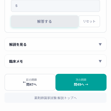
5
解答する
リセット
解説を見る
▼
粉末X線回折（PXRD）では、結晶性固体は規則正しい格子
臨床メモ
▼
構造から特定の角度で強いX線回折を示し、
鋭いピーク
が
現れます。一方、
非晶質（アモルファス）
は分子配列が不
薬剤師 あおい
規則なため、特定の回折角でのピークがなく、なだらかな
非晶質（アモルファス）製剤は結晶質より溶
前の問題
次の問題
←
ハローパターン（ブロードなドーム状の盛り上がり）
のみ
問47へ
問49へ →
解度・溶出速度が高いため、難溶性薬物の吸
が観察されます。
収改善に利用されます。ただし非晶質は熱力
学的に不安定で、保存中に結晶化して溶出特
薬剤師国家試験 解説トップへ
🔑
X線回折パターンの読み方
性が変化するリスクがあります。製剤設計で
・
鋭いピークが複数ある
：結晶質（結晶多形を含む）
は高分子ポリマーとの固体分散体（アモルフ