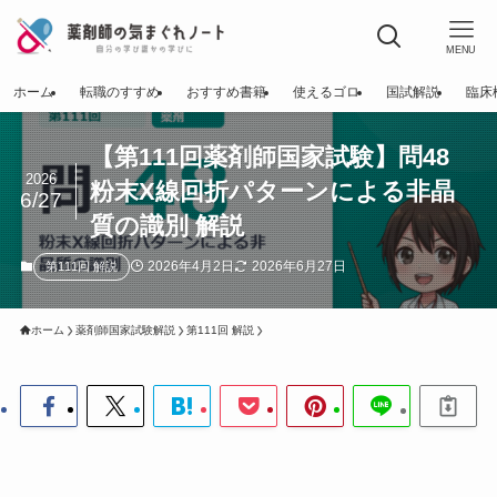
MENU
ホーム
転職のすすめ
おすすめ書籍
使えるゴロ
国試解説
臨床
【第111回薬剤師国家試験】問48
2026
粉末X線回折パターンによる非晶
6/27
質の識別 解説
2026年4月2日
2026年6月27日
第111回 解説
ホーム
薬剤師国家試験解説
第111回 解説