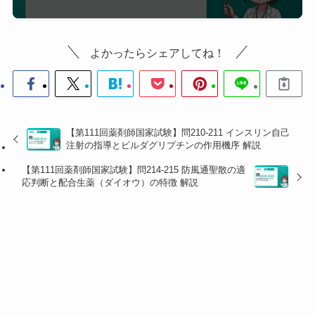
らない」は誤り。眠気注意なしはロラタジンとフェキ
ソフェナジンのみ。
・選択肢5（ジフェンヒドラミン）：第一世代で鎮静
よかったらシェアしてね！
性が最も強い。花粉症の症状には効くが運転者には絶
対不可。
■ 問213：ロラタジンのCYP代謝と化合物B
【第111回薬剤師国家試験】問210-211 インスリン自己
💡 ロラタジンはN–C(=O)–O–CH₂CH₃（カルバメート
注射の指導とビルダグリプチンの作用機序 解説
基）をもつプロドラッグ。CYPによる酸化でカルバメ
【第111回薬剤師国家試験】問214-215 防風通聖散の適
ートが開裂し、活性代謝物
デスカルボエトキシロラタ
応判断と配合生薬（ダイオウ）の特徴 解説
ジン（A）
と
アセトアルデヒド（B）
、
CO₂
が生成す
る。
選択肢
正誤
解説
1
×
カルバメート開裂で直
ギ酸エチル
接的に生じうる断片に
（H₃C–CH₂–O–CH
近いが、本反応の主生