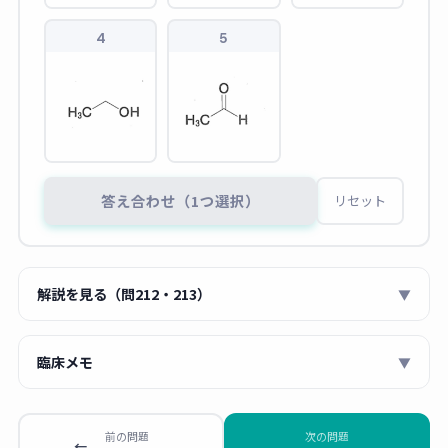
4
5
答え合わせ（1つ選択）
リセット
解説を見る（問212・213）
▼
■ 問212：運転者に使える第二世代抗ヒスタミン薬
臨床メモ
▼
💡 OTC抗ヒスタミン薬で「自動車の運転等に注意」の
薬剤師 あおい
記載がないのは
ロラタジン
と
フェキソフェナジン塩酸
「眠くならない花粉症の薬を」と聞かれたと
前の問題
次の問題
塩
のみ。トラック運転手には選択肢3が正答。
←