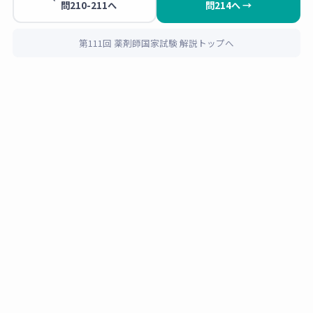
問210-211へ
問214へ →
き、OTCで運転注意の記載がないのは
ロラタ
ジン（クラリチンEX等）
と
フェキソフェナ
選択肢
正誤
解説
ジン（アレグラFX等）
の2剤だけです。セチ
第111回 薬剤師国家試験 解説トップへ
1
リジン・エピナスチン・ベポタスチンはいず
×
第二世代抗ヒスタミン
セチリジン塩酸塩
薬だが、眠気の副作用
れも眠気注意あり。
があり「自動車の運転
等に注意」の記載があ
2剤の使い分けのポイントは服用回数です。
る。運転を職業とする
ロラタジンは
1日1回
、フェキソフェナジン
男性には不適。
は
1日2回
が基本。この患者さんがロラタジ
ンを選んだのも「服用回数が少ない」からで
2
×
第二世代抗ヒスタミン
したね。
エピナスチン塩酸塩
薬だが、眠気の副作用
があり「自動車の運転
等に注意」の記載があ
また、フェキソフェナジンは制酸薬（水酸化
る。
アルミニウム・水酸化マグネシウム含有）と
の同時服用で吸収が低下することも覚えてお
3
◯
血液脳関門をほとんど
きましょう。
フェキソフェナジン
通過しない末梢性H₁受
塩酸塩
容体拮抗薬。眠気が少
なく「自動車の運転等