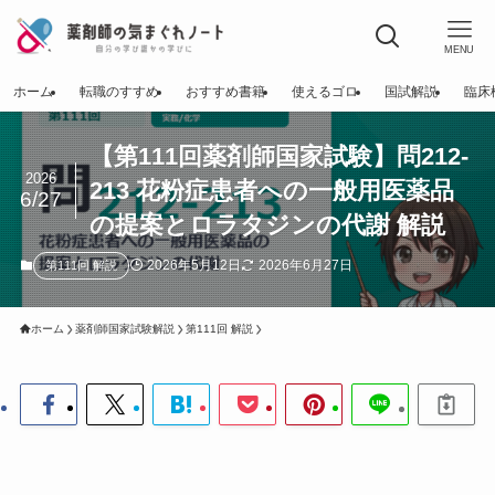
MENU
ホーム
転職のすすめ
おすすめ書籍
使えるゴロ
国試解説
臨床
【第111回薬剤師国家試験】問212-
2026
213 花粉症患者への一般用医薬品
6/27
の提案とロラタジンの代謝 解説
2026年5月12日
2026年6月27日
第111回 解説
ホーム
薬剤師国家試験解説
第111回 解説