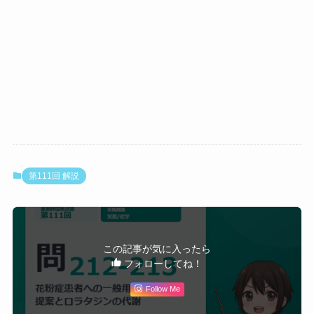
に注意」の記載なし。
ロラタジンと並んで運
転者にも使用可能なOT
C薬。
4
×
第二世代抗ヒスタミン
ベポタスチンベシル
薬だが、眠気の副作用
酸塩
があり「自動車の運転
等に注意」の記載があ
る。
5
×
第一世代抗ヒスタミン
第111回 解説
ジフェンヒドラミン
薬。中枢抑制作用が強
塩酸塩
く著しい眠気を催す。
運転者への使用は厳
禁。
この記事が気に入ったら
⚠️ 引っかけポイント（問212）：
フォローしてね！
・選択肢1（セチリジン）・選択肢2（エピナスチ
Follow Me
ン）・選択肢4（ベポタスチン）：第二世代抗ヒスタ
ミン薬だが眠気注意の記載あり。「第二世代＝眠くな