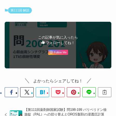
性アデノシンの血中濃度を
上昇させる。アデノシン負
第111回 解説
荷と組み合わせると過度な
冠動脈拡張・血圧低下・徐
脈などの重篤な副作用が増
強される危険がある。検査
前の休薬が必須。
この記事が気に入ったら
フォローしてね！
⚠️ 引っかけポイント（選択肢順）：
Follow Me
・選択肢3：テオフィリン＝アデノシン受容体
拮抗薬
→アデノシン作用を
弱める
→負荷試験が無効になる。
・選択肢5：ジピリダモール＝アデノシン
増強薬
→ア
デノシン作用を
強める
→副作用リスク。方向は逆だが
どちらも休薬が必要。
よかったらシェアしてね！
201
■ 問201：
Tlの放射性壊変
💡 軌道電子捕獲（EC）：原子核が内殻電子を捕獲し、
陽子がp + e⁻ → n + νとなる。原子番号が
1減少
し、特
【第111回薬剤師国家試験】問198-199 パリペリドン徐
放錠（PAL）への切り替えとOROS製剤の浸透圧計算
201