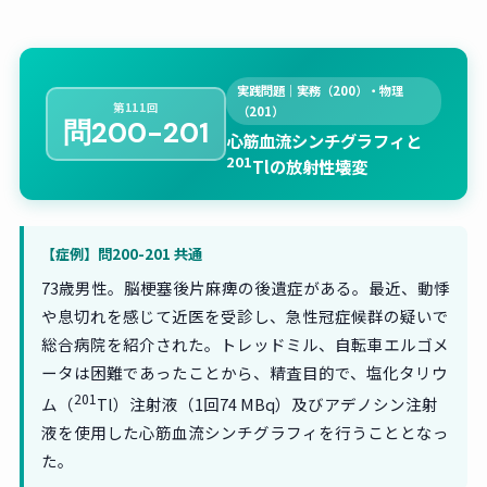
実践問題｜実務（200）・物理
第111回
（201）
問200-201
心筋血流シンチグラフィと
201
Tlの放射性壊変
【症例】問200-201 共通
73歳男性。脳梗塞後片麻痺の後遺症がある。最近、動悸
や息切れを感じて近医を受診し、急性冠症候群の疑いで
総合病院を紹介された。トレッドミル、自転車エルゴメ
ータは困難であったことから、精査目的で、塩化タリウ
201
ム（
Tl）注射液（1回74 MBq）及びアデノシン注射
液を使用した心筋血流シンチグラフィを行うこととなっ
た。