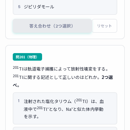
ジピリダモール
5
答え合わせ（2つ選択）
リセット
問201（物理）
201
Tlは軌道電子捕獲によって放射性壊変をする。
201
Tlに関する記述として正しいのはどれか。
2つ選
べ。
201
注射された塩化タリウム（
Tl）は、血
1
201
液中で
Tl⁺となり、Na⁺と似た体内挙動
を示す。