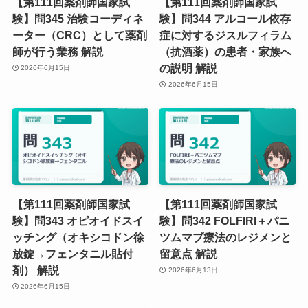
【第111回薬剤師国家試
【第111回薬剤師国家試
験】問345 治験コーディネ
験】問344 アルコール依存
ーター（CRC）として薬剤
症に対するジスルフィラム
師が行う業務 解説
（抗酒薬）の患者・家族へ
の説明 解説
2026年6月15日
2026年6月15日
【第111回薬剤師国家試
【第111回薬剤師国家試
験】問343 オピオイドスイ
験】問342 FOLFIRI＋パニ
ッチング（オキシコドン徐
ツムマブ療法のレジメンと
放錠→フェンタニル貼付
留意点 解説
剤） 解説
2026年6月13日
2026年6月15日