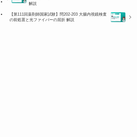
性X線やオージェ電子が放出される。
Tl（Z=81）→
解説
201
Hg（Z=80）。
【第111回薬剤師国家試験】問202-203 大腸内視鏡検査
の前処置と光ファイバーの屈折 解説
選択肢
正誤
解説
1
×
201
Tlは
K⁺（カリウムイオ
201
Tl⁺はNa⁺と
ン）と似た体内挙動
を示す。
似た体内挙動
Na⁺/K⁺ATPaseを介して心筋
細胞に取り込まれるため、
心筋血流・細胞viabilityの指
標となる。Na⁺との混同に注
意。
2
×
軌道電子捕獲では p + e⁻ → n
壊変で原子番号
+ ν となるため、陽子数（原
が1増える
201
子番号）が
1減少
する。
Tl
201
（Z=81）→
Hg（Z=8
0）。原子番号が増えるのは
β⁻崩壊の特徴。
3
◯
201