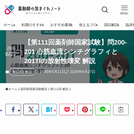
MENU
ホーム
転職のすすめ
おすすめ書籍
使えるゴロ
国試解説
臨床
【第111回薬剤師国家試験】問200-
2026
201 心筋血流シンチグラフィと
6/27
201Tlの放射性壊変 解説
2026年5月11日
2026年6月27日
第111回 解説
ホーム
薬剤師国家試験解説
第111回 解説