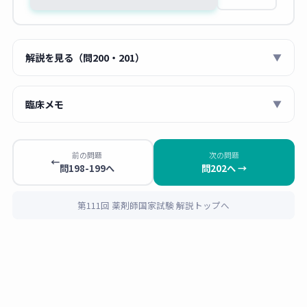
解説を見る（問200・201）
▼
■ 問200：アデノシン負荷試験前に休薬すべき薬物
臨床メモ
▼
💡 アデノシンは冠動脈を拡張させて心筋血流シンチグ
薬剤師 あおい
ラフィの負荷試験に使用される。アデノシン受容体の
アデノシン負荷心筋シンチの前には、
テオフ
前の問題
次の問題
拮抗薬（テオフィリン）
はその作用を減弱し、
取り込
←
問198-199へ
問202へ →
ィリン・カフェイン含有飲料（コーヒー・紅
み促進薬（ジピリダモール）
は作用を増強して過度な
茶・エナジードリンク）・ジピリダモール
の
副作用を引き起こす。
休薬確認が必須です。患者が日常的にコーヒ
第111回 薬剤師国家試験 解説トップへ
ーを飲んでいる場合も「検査前日から控えて
選択肢
正誤
解説
201
ください」と一言伝えましょう。また
Tlは
1
×
抗凝固薬。アデノシンの作
放射性医薬品であるため、調製・投与には放
ワルファリン
用に直接影響しない。休薬
射線管理区域での取り扱いが必要です。投与
不要。
後の患者から一定の放射線が出ることを念頭
に置いた対応が求められます。