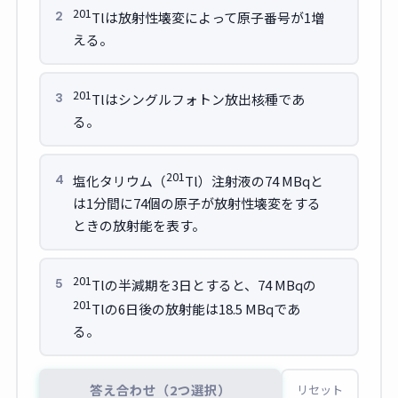
201
Tlは放射性壊変によって原子番号が1増
2
える。
201
Tlはシングルフォトン放出核種であ
3
る。
201
塩化タリウム（
Tl）注射液の74 MBqと
4
は1分間に74個の原子が放射性壊変をする
ときの放射能を表す。
201
Tlの半減期を3日とすると、74 MBqの
5
201
Tlの6日後の放射能は18.5 MBqであ
る。
答え合わせ（2つ選択）
リセット