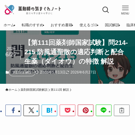
MENU
ホーム
転職のすすめ
おすすめ書籍
使えるゴロ
国試解説
臨床
【第111回薬剤師国家試験】問214-
2026
215 防風通聖散の適応判断と配合
6/27
生薬（ダイオウ）の特徴 解説
2026年5月13日
2026年6月27日
第111回 解説
ホーム
薬剤師国家試験解説
第111回 解説