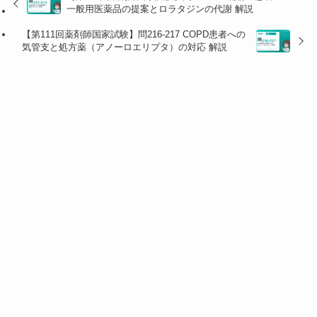
一般用医薬品の提案とロラタジンの代謝 解説
■ 問215：生薬A＝ダイオウ（大黄）
【第111回薬剤師国家試験】問216-217 COPD患者への
気管支と処方薬（アノーロエリプタ）の対応 解説
💡 防風通聖散で下痢を引き起こす植物由来の生薬は
ダ
イオウ（大黄）
。タデ科ダイオウ属植物の
根茎
を利用
し、主成分はセンノシド（アントラキノン配糖体）で
大腸刺激性の瀉下作用をもつ。ボウショウ（芒硝、硫
酸ナトリウム）も同じく瀉下作用をもつが、鉱物由
来。
選択肢
正誤
解説
1 根茎を利用する
◯
ダイオウはタデ科植物
の
根茎（根）
を乾燥し
たもの。日本薬局方で
は「根茎及び根」と規
定。
2 セリ科植物を基
×
ダイオウの基原はタデ
原とする
科（Polygonaceae）。