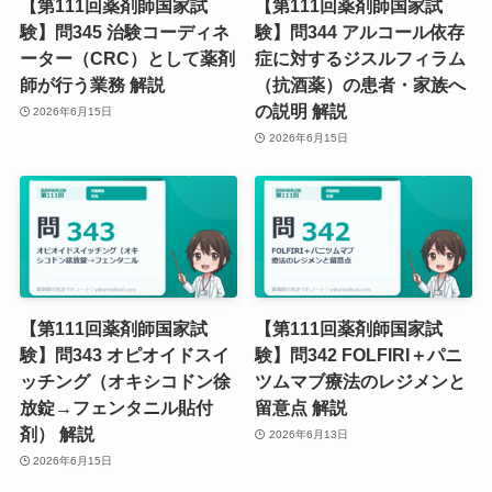
【第111回薬剤師国家試
【第111回薬剤師国家試
験】問345 治験コーディネ
験】問344 アルコール依存
ーター（CRC）として薬剤
症に対するジスルフィラム
師が行う業務 解説
（抗酒薬）の患者・家族へ
の説明 解説
2026年6月15日
2026年6月15日
【第111回薬剤師国家試
【第111回薬剤師国家試
験】問343 オピオイドスイ
験】問342 FOLFIRI＋パニ
ッチング（オキシコドン徐
ツムマブ療法のレジメンと
放錠→フェンタニル貼付
留意点 解説
剤） 解説
2026年6月13日
2026年6月15日