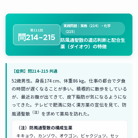
実践問題｜実務（214）・化学
第111回
（215）
問214-215
防風通聖散の適応判断と配合生
薬（ダイオウ）の特徴
【症例】問214-215 共通
52歳男性。身長174 cm、体重86 kg。仕事の都合で夕食
の時間が遅くなることが多い。積極的に散歩をしている
が、最近お腹が出てきて、皮下脂肪が気になるようにな
ってきた。テレビで肥満に効く漢方薬の宣伝を見て、防
（注）
風通聖散
を求めて薬局を訪れた。
（注）防風通聖散の構成生薬
キキョウ、カンゾウ、オウゴン、ビャクジュツ、セッ