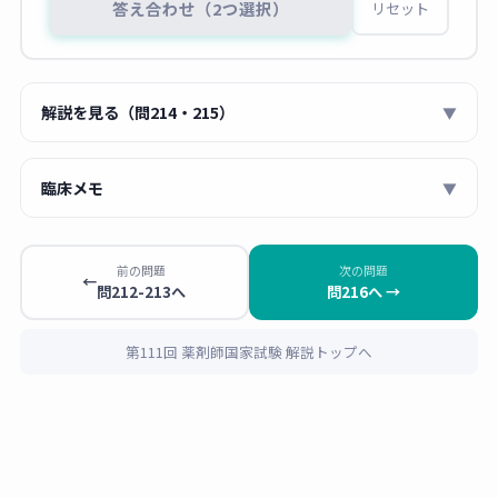
答え合わせ（2つ選択）
リセット
解説を見る（問214・215）
▼
■ 問214：防風通聖散の適応・禁忌
臨床メモ
▼
💡 防風通聖散は
体力充実した実証タイプ
（腹部に皮下
薬剤師 あおい
脂肪が多く、便秘がちな人）に適する。マオウ含有で
防風通聖散はOTCで「内臓脂肪を減らす」と
前の問題
次の問題
高血圧・心臓病・発汗過多に注意、ダイオウで胃腸虚
←
問212-213へ
問216へ →
大きく宣伝されているので、体力に自信のな
弱者・下痢傾向には禁忌。正答は「体力充実」と「便
い方も買いに来ます。でも
胃腸が弱い方・下
秘がち」。
痢傾向の方・体力虚弱な方には販売してはい
第111回 薬剤師国家試験 解説トップへ
けない
ことを忘れずに。
選択肢
判断
解説
1 胃腸が弱い
不適
ダイオウ・ボウショウ
この問題のように「服用後に下痢が続く」と
（下剤作用）を含むた
いう訴えは実務でも起こります。ダイオウと
め、胃腸虚弱者・下痢
ボウショウの2種類の瀉下成分が入っている