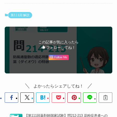
し。そもそも防風通聖
散の適応は「のぼせて
便秘がちな肥満」であ
第111回 解説
り、低血圧はその適応
に該当しない。
5 発汗傾向である
不適
マオウは発汗作用があ
るため、もともと発汗
この記事が気に入ったら
傾向（虚証・体力低
フォローしてね！
下）の人には不向き。
Follow Me
⚠️ 引っかけポイント（問214）：
・選択肢1（胃腸が弱い）：ダイオウ・ボウショウの
瀉下作用により胃腸虚弱者には禁忌。明確な不適応。
・選択肢4（低血圧）：マオウ含有で高血圧・心臓
よかったらシェアしてね！
病・腎臓病・甲状腺機能障害は「要相談」だが、低血
圧が適応という意味ではない。適応の本質は「体力充
実＋便秘」。
・選択肢5（発汗傾向）：マオウは発汗作用があるた
め、もともと発汗傾向（虚証）の人には不向き。
【第111回薬剤師国家試験】問212-213 花粉症患者への