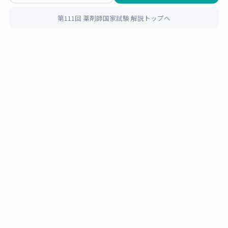
イントです。
もつ。ドライアイは涙液層の問題であり、水晶体とは
無関係。
第111回 薬剤師国家試験 解説トップへ
ソフトコ
選
ンタクト
カラーコ
防腐剤
択
正誤
解説
（カラー
ンタクト
肢
以外）
1
◯
角膜は無血管の透明組織。血管がないた
× 不可
め光を透過できる。酸素は涙液から直接
ベンザルコニウム
（吸着→
× 不可
拡散で供給される。
塩化物
角膜障
害）
2
×
結膜は眼球
前面（角膜以外）と眼瞼の内
クロルヘキシジン
面
を覆う粘膜。眼球全体（後面）は覆わ
グルコン酸塩液
◯ 可
× 不可
ない。
（ヒアレインS等）
3
×
涙腺は眼球の
外上方
（前頭骨の涙腺窩）
防腐剤フリー
に存在する。「内下方（鼻に近い位
◯ 可
× 不可
（単回使用タイプ
置）」は涙点・涙嚢の位置。涙の流れは
等）
外上方（涙腺）→眼表面→内下方（涙
点）。
また「ヒアルロン酸＝涙の分泌を増やす」と