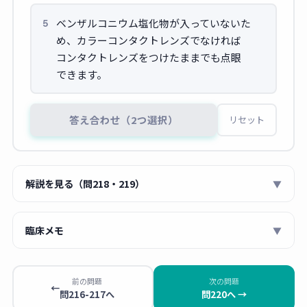
ベンザルコニウム塩化物が入っていないた
5
め、カラーコンタクトレンズでなければ
コンタクトレンズをつけたままでも点眼
できます。
答え合わせ（2つ選択）
リセット
解説を見る（問218・219）
▼
■ 問218：目と涙液の構造・機能
臨床メモ
▼
💡 角膜は
無血管
の透明組織（血管があれば光が遮られ
薬剤師 あおい
る）。涙腺は眼球の
外上方
（側頭側）に位置し、涙液
OTC点眼薬でコンタクトレンズ使用者に説明
前の問題
次の問題
は外上方から内下方（涙点）へ流れる。涙液には
リゾ
←
問216-217へ
問220へ →
するとき、
防腐剤の種類
の確認が最重要ポ
チーム・ラクトフェリン・IgA
等が含まれ抗菌作用を