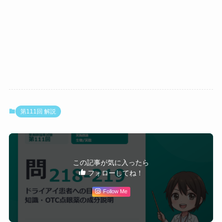
思っている患者さんは多いです。「分泌を増
4
◯
涙液にはリゾチーム（細菌の細胞壁を加
やすのではなく、目の表面に膜を作って潤い
水分解）、ラクトフェリン（鉄キレー
を保つ成分です」と説明すると伝わりやすい
ト・抗菌）、分泌型IgAが含まれ、眼表
面の感染防御に働く。
ですよ。
5
×
ドライアイは
涙液層（涙の量・質）
の異
常。水晶体は眼球内部のレンズであり、
ドライアイとは無関係。
⚠️ 引っかけポイント（問218）：
第111回 解説
・選択肢2（結膜が眼球全体を覆う）：結膜は眼球前
面（強膜の前部）と眼瞼内面のみ。眼球後面は覆わな
い。
・選択肢3（涙腺が内下方）：涙腺＝外上方、涙点＝
この記事が気に入ったら
内下方。涙の流れる方向（外上→内下）と混同しやす
フォローしてね！
い。
・選択肢5（ドライアイと水晶体）：ドライアイは涙液
Follow Me
層の問題。水晶体は眼内のレンズであり無関係。