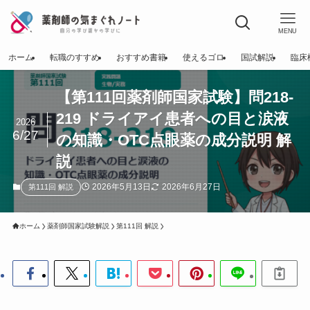
MENU
ホーム
転職のすすめ
おすすめ書籍
使えるゴロ
国試解説
臨床
【第111回薬剤師国家試験】問218-
219 ドライアイ患者への目と涙液
2026
6/27
の知識・OTC点眼薬の成分説明 解
説
2026年5月13日
2026年6月27日
第111回 解説
ホーム
薬剤師国家試験解説
第111回 解説