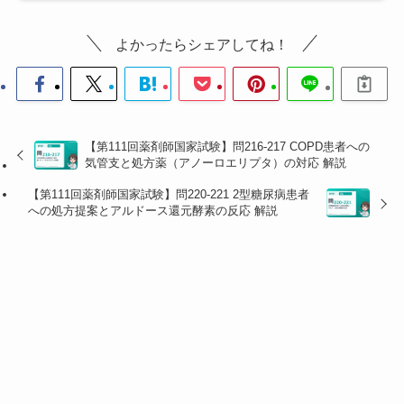
■ 問219：OTC点眼薬の成分説明
💡 ヒアルロン酸ナトリウムは
保水・粘稠化
による潤い
よかったらシェアしてね！
付与（涙の分泌促進ではない）。クルヘキシジングル
コン酸塩液は
防腐剤
として配合。ベンザルコニウム塩
化物はコンタクトレンズに吸着するため使用不可だ
が、本製品は不含なので
ソフトコンタクト（カラー以
外）装着中も点眼可能
。
【第111回薬剤師国家試験】問216-217 COPD患者への
気管支と処方薬（アノーロエリプタ）の対応 解説
選
【第111回薬剤師国家試験】問220-221 2型糖尿病患者
への処方提案とアルドース還元酵素の反応 解説
択
正誤
解説
肢
1
×
ヒアルロン酸ナトリウムは
涙の分泌を促
進しない
。高い保水力・粘稠性により涙
液の保持時間を延長し、眼表面を保護・
潤わせる成分。分泌促進薬とは作用機序
が異なる。
2
◯
ヒアルロン酸ナトリウムはグリコサミノ
グリカンの一種で、分子1個あたり多量