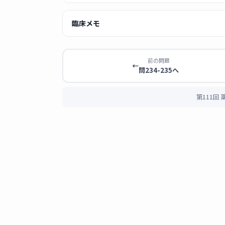
■ 問236：高催吐性レジメンへの制吐薬
臨床メモ
💡 シスプラチンは
高催吐性（HEC）
の代表薬
薬剤師 あおい
薬（アプレピタント）＋5-HT₃受容体拮抗
シスプラチン含有レジメンは高催吐
前の問題
ランザピンは糖尿病患者には禁忌。
←
問234-235へ
づいて行います。
選択肢
正誤
解説
HEC（高催吐性）推奨制吐レジメン
第111回
NK₁受容体拮抗薬（アプレピタント 
1 クロルプロマジン塩
×
D₂受容体拮
酸塩
＋ 5-HT₃受容体拮抗薬（パロノセ
ドライン推奨
＋ デキサメタゾン
2 メトクロプラミド
×
D₂受容体拮
ラチンのよう
オランザピンの注意点：
制吐効果
高血糖などの副作用もあります。糖
3 アプレピタント
◯
NK₁受容体拮
抑制する。H
職業性発がん物質も国試頻出です。
日間服用。
(クロロメチル)エーテル）、「
ベン
4 オランザピン
×
多受容体拮抗
ルアミン＝膀胱がん）、「
エビ感知
糖値を著しく