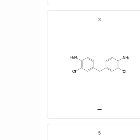
3
—
5