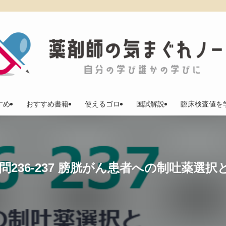
すめ
おすすめ書籍
使えるゴロ
国試解説
臨床検査値を
問236-237 膀胱がん患者への制吐薬選