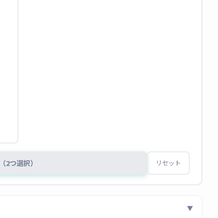
（2つ選択）
リセット
▼