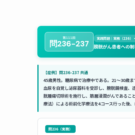
第111回
実践問題｜実務（236）
問236-237
膀胱がん患者への制
【症例】問236-237 共通
45歳男性。糖尿病で治療中である。21〜30
血尿を自覚し泌尿器科を受診し、膀胱鏡検査、造
胱腫瘍切除術を施行し、筋層浸潤がんであること
療法）による術前化学療法を4コース行った後
問236（実務）