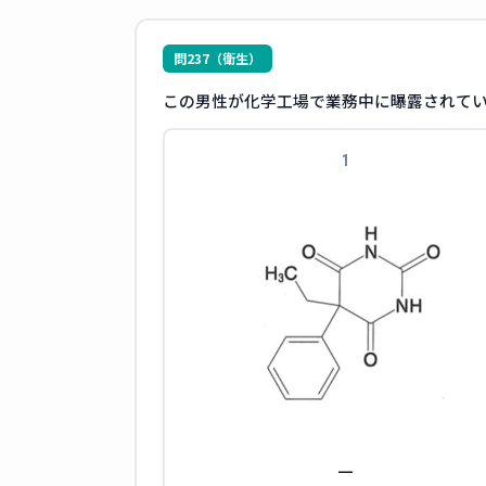
問237（衛生）
この男性が化学工場で業務中に曝露されてい
1
—