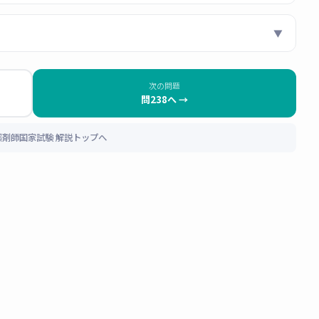
▼
。HECガイドライン推奨の予防制吐レジメンは
NK₁受容体拮抗
薬（パロノセトロン等）＋デキサメタゾン
の3剤併用が基本。オ
性（HEC）の代表です。制吐薬の選択は催吐リスク分類に基
次の問題
問238へ →
：
 薬剤師国家試験 解説トップへ
or ホスアプレピタント）
抗薬（フェノチアジン系）。従来の制吐薬だが、HECに対してはガイ
トロン推奨）
外。強い鎮静・錐体外路症状の副作用あり。
抗薬（消化管運動促進）。軽〜中等度の悪心に使用されるが、シスプ
な高催吐性レジメンには効果不十分でガイドライン推奨外。
は高いですが、
糖尿病患者には禁忌
。また傾眠・体重増加・
尿病の既往確認は制吐薬選択でも必須項目です。
抗薬
。サブスタンスPの作用を遮断し、遅発性悪心・嘔吐を強力に
ECガイドライン推奨の必須薬剤。シスプラチン投与の1日目から3
ゴロで覚えましょう：「
ハイビスカス♪
」（肺がん＝ビス
チの方向（膀胱）になっちゃんが！
」（ベンジジン・ナフチ
の非定型抗精神病薬で制吐効果をもつが、
糖尿病患者には禁忌
（血
」（塩化ビニルモノマー＝肝血管肉腫）。「胆管がん＝1,2-
上昇させ高血糖・糖尿病性ケトアシドーシスのリスク）。本患者は