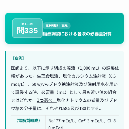
第111回
実践問題｜実務
問335
輸液調製における各液の必要量計算
【症例】
医師より、以下に示す組成の輸液（1,000 mL）の調製依
頼があった。生理食塩液、塩化カルシウム注射液（0.5
mol/L）、50 w/v%ブドウ糖注射液及び注射用水を用い
て調製する時、必要量（mL）として最も近い値の組合
せはどれか。
1つ
選べ。
塩化ナトリウムの式量及びブド
ウ糖の分子量は、それぞれ58.5及び180とする。
（電解質組成）
Na⁺ 77 mEq/L、Ca²⁺ 3 mEq/L、Cl⁻ 8
0 mEq/L