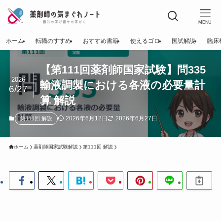
MENU
ホーム
転職のすすめ
おすすめ書籍
使えるゴロ
国試解説
臨床
【第111回薬剤師国家試験】問335
2026
輸液調製における各液の必要量計
6/27
算 解説
2026年6月12日
2026年6月27日
第111回 解説
ホーム
薬剤師国家試験解説
第111回 解説