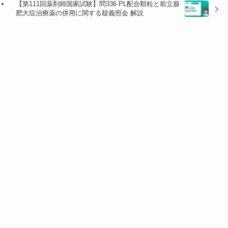
【第111回薬剤師国家試験】問336 PL配合顆粒と前立腺
/ 89
肥大症治療薬の併用に関する疑義照会 解説
5.4
2
50.
× 生理食塩液の桁誤り（50.7）に加
7 /
え、塩化カルシウム液も6.0（価数を考
6.0
慮せず単純に2倍した値等）と誤って
/ 5
いる。
0.9
/ 89
2.4
3
50.
× 同様に生理食塩液・塩化カルシウム
7 /
液が誤った値。ブドウ糖液も他の誤り
6.0
に連動して57.1という別の値になって
/ 5
いる。
7.1
/ 88
6.2
4 ★
50
◯ STEP1〜4で算出した値と完全に一
0.7
致。Na⁺・Ca²⁺・Cl⁻・浸透圧のすべて