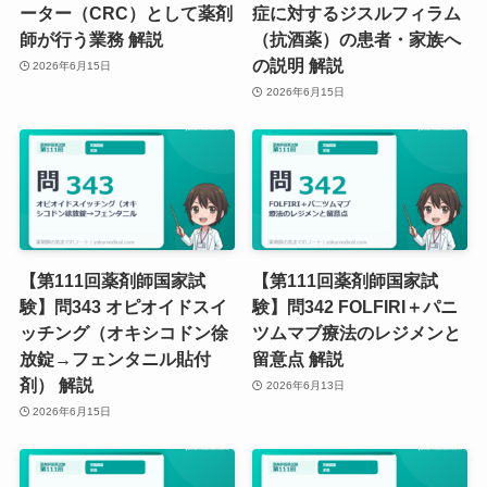
ーター（CRC）として薬剤
症に対するジスルフィラム
師が行う業務 解説
（抗酒薬）の患者・家族へ
の説明 解説
2026年6月15日
2026年6月15日
【第111回薬剤師国家試
【第111回薬剤師国家試
験】問343 オピオイドスイ
験】問342 FOLFIRI＋パニ
ッチング（オキシコドン徐
ツムマブ療法のレジメンと
放錠→フェンタニル貼付
留意点 解説
剤） 解説
2026年6月13日
2026年6月15日