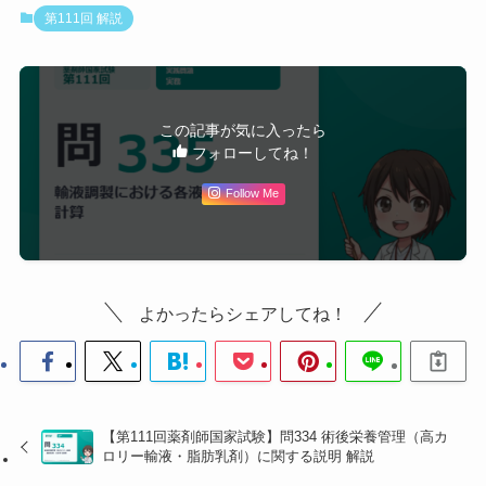
50%ブドウ糖：500 g/L ÷ 180 g/mol ＝ 2.778 mol/L
第111回 解説
＝ 2,778 mOsm/L（非電解質）
必要量＝141.4 mOsm ÷ 2,778 mOsm/L ≈
0.0509 L ＝
50.9 mL
この記事が気に入ったら
STEP4：注射用水の量
フォローしてね！
1,000 −（500.7＋3.0＋50.9）＝
445.4 mL
Follow Me
各
液
の
選択肢
判定・解説
量
よかったらシェアしてね！
（m
L）
1
50.
× 生理食塩液が50.7 mLと、計算結果
7 /
（500.7 mL）の
10分の1の桁
になって
3.0
いる。小数点位置の誤りに対応する選
【第111回薬剤師国家試験】問334 術後栄養管理（高カ
/ 5
択肢。
ロリー輸液・脂肪乳剤）に関する説明 解説
0.9