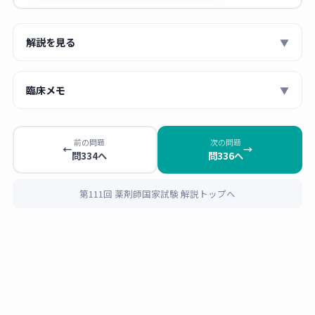
解説を見る
▼
【問335】輸液調製における必要量の計算
臨床メモ
▼
各成分液の電解質濃度・浸透圧への寄与を整理し、
薬剤師 あおい
①Ca²⁺ → 塩化カルシウム注射液の量、②Na⁺（または
輸液調製計算の「4段階アプローチ」
：①
前の問題
次の問題
Cl⁻） → 生理食塩液の量、③浸透圧の残り → ブドウ糖
←
→
問334へ
問336へ
価数の大きいイオン（Ca²⁺）から
計算する
注射液の量、④総量1,000 mLとの差 → 注射用水の
と、他成分への影響が少なく式が単純にな
量
、の順に求めるのが効率的。
る。②
共通成分（Na⁺・Cl⁻）
は、片方を計
第111回 薬剤師国家試験 解説トップへ
算したらもう片方で
必ず検算
する。③
浸透
STEP1：塩化カルシウム注射液（0.5 mol/L）の量
圧
は最後にまとめて、残りをブドウ糖で調整
CaCl₂ → Ca²⁺＋2Cl⁻ なので、0.5 mol/Lの本液は
Ca²⁺
する。④
合計1,000 mLから引いて水の量
を
1,000 mEq/L
（0.5 mol/L×価数2）を含む。
求める。この順序を固定しておくと、似た構
目標Ca²⁺量＝3 mEq/L×1 L＝3 mEq
成の計算問題に再現性高く対応できます。
必要量＝3 mEq ÷ 1,000 mEq/L ＝
0.003 L ＝ 3.0 mL
「mol/L」と「mEq/L」の関係を価数でつな