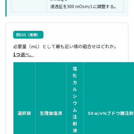
浸透圧を300 mOsm/Lに調整する。
問335（実務）
必要量（mL）として最も近い値の組合せはどれか。
1つ
選べ。
塩
化
カ
ル
シ
ウ
ム
選択肢
生理食塩液
50 w/v%ブドウ糖注
注
射
液