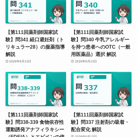
【第111回薬剤師国家試
【第111回薬剤師国家試
験】問341 経口避妊剤（ト
験】問340 牛乳アレルギー
リキュラー28）の服薬指導
を持つ患者へのOTC（一般
解説
用医薬品）選択 解説
2026年6月13日
2026年6月13日
【第111回薬剤師国家試
【第111回薬剤師国家試
験】問338-339 食物依存性
験】問337 注射剤の吸着・
運動誘発アナフィラキシー
配合変化 解説
（FDEIA）とエピペンの使
2026年6月13日