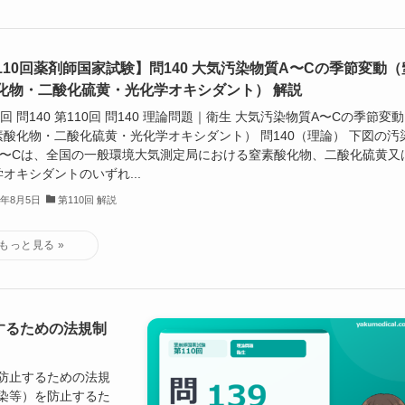
110回薬剤師国家試験】問140 大気汚染物質A〜Cの季節変動（
化物・二酸化硫黄・光化学オキシダント） 解説
0回 問140 第110回 問140 理論問題｜衛生 大気汚染物質A〜Cの季節変動
素酸化物・二酸化硫黄・光化学オキシダント） 問140（理論） 下図の汚
A〜Cは、全国の一般環境大気測定局における窒素酸化物、二酸化硫黄又
オキシダントのいずれ...
6年8月5日
第110回 解説
止するための法規制
染を防止するための法規
汚染等）を防止するた