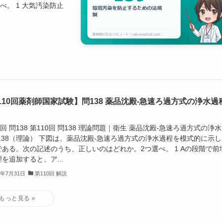
。 1 大気汚染防止
110回薬剤師国家試験】問138 薬品沈殿-急速ろ過方式の浄水過
0回 問138 第110回 問138 理論問題｜衛生 薬品沈殿-急速ろ過方式の浄
問138（理論） 下図は、薬品沈殿-急速ろ過方式の浄水過程を模式的に示
である。次の記述のうち、正しいのはどれか。2つ選べ。 1 Aの段階で前
を追加すると、ア...
6年7月31日
第110回 解説