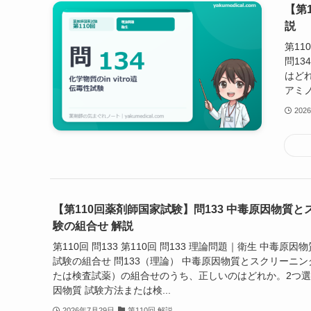
【第1
説
第11
問13
はど
アミノ
202
【第110回薬剤師国家試験】問133 中毒原因物質
験の組合せ 解説
第110回 問133 第110回 問133 理論問題｜衛生 中毒原
試験の組合せ 問133（理論） 中毒原因物質とスクリーニ
たは検査試薬）の組合せのうち、正しいのはどれか。2つ選
因物質 試験方法または検...
2026年7月29日
第110回 解説