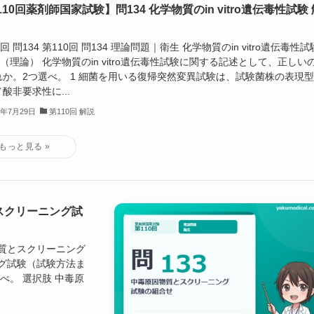
10回薬剤師国家試験】問134 化学物質のin vitro遺伝毒性試験 
0回 問134 第110回 問134 理論問題｜衛生 化学物質のin vitro遺伝毒性試
4（理論） 化学物質のin vitro遺伝毒性試験に関する記述として、正しい
れか。2つ選べ。 1 細菌を用いる復帰突然変異試験は、試験菌株の表現
酸非要求性に...
6年7月29日
第110回 解説
とスクリーニング試
因物質とスクリーニング
ング試験（試験方法ま
べ。 選択肢 中毒原