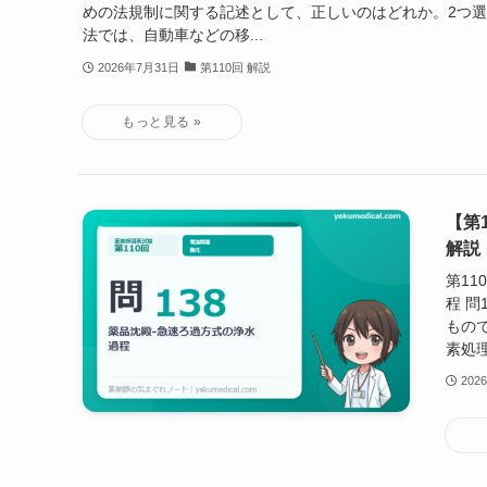
めの法規制に関する記述として、正しいのはどれか。2つ選べ
法では、自動車などの移...
2026年7月31日
第110回 解説
【第
解説
第11
程 
もの
素処理
202