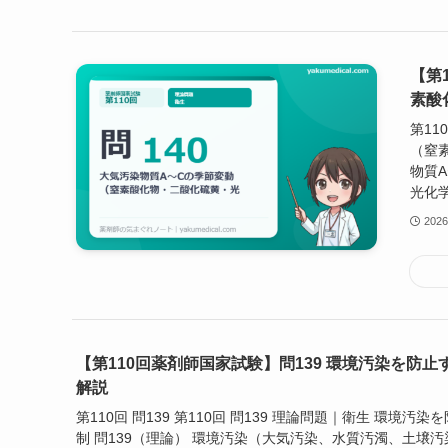
【第
素酸
第11
（窒
物質
光化学
202
【第110回薬剤師国家試験】問139 環境汚染を防
解説
第110回 問139 第110回 問139 理論問題｜衛生 環境汚
制 問139（理論） 環境汚染（大気汚染、水質汚濁、土壌