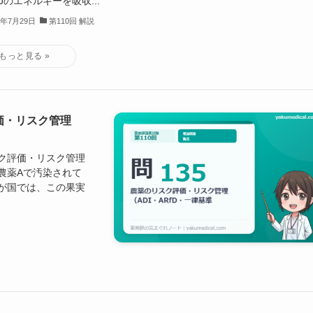
Jのエネルギーを吸収...
6年7月29日
第110回 解説
評価・リスク管理
リスク評価・リスク管理
が農薬Aで汚染されて
我が国では、この果実