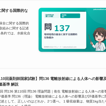
全に関する国際的な
境の保全に関する国際的
な取組みに関する記述
俣条約では、水銀化合
110回薬剤師国家試験】問136 電離放射線による人体への影響
価基準 解説
0回 問136 第110回 問136 理論問題｜衛生 電離放射線による人体への影
評価基準 問136（理論） 電離放射線による人体への影響及び評価基準に
記述として、正しいのはどれか。2つ選べ。 1 吸収線量は、物質1kg当た