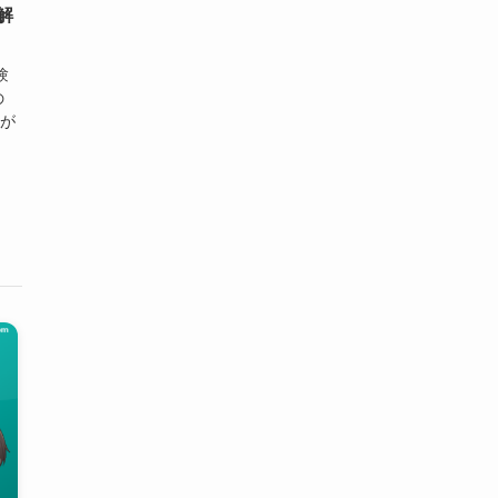
解
験
の
型が