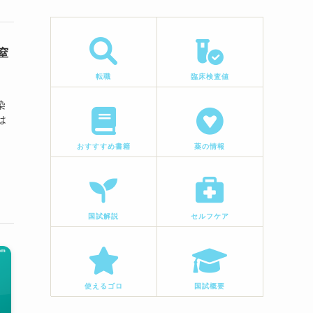
窒
転職
臨床検査値
染
は
おすすすめ書籍
薬の情報
国試解説
セルフケア
使えるゴロ
国試概要