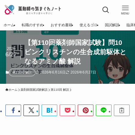
MENU
ホーム
転職のすすめ
おすすめ書籍
使えるゴロ
国試解説
臨床
【第110回薬剤師国家試験】問10
2026
ビンクリスチンの生合成前駆体と
6/27
なるアミノ酸 解説
2026年6月16日
2026年6月27日
第110回 解説
ホーム
薬剤師国家試験解説
第110回 解説