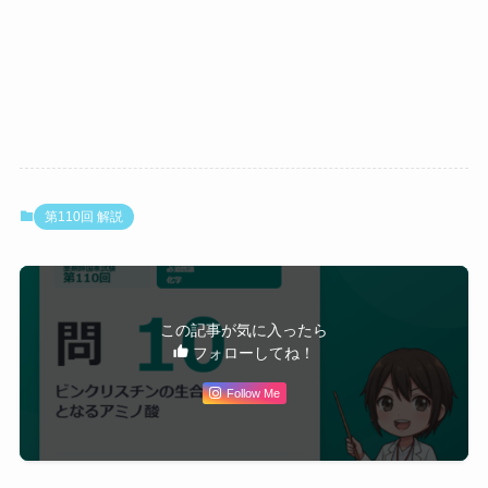
ールアルカロイドへ
と変換される。
チロシン
イソ
モルヒネ、コ
キノ
デイン、ベル
カタランチン・ビンドリン
ストリクトシジンか
リン
ベリン、コル
ら分岐した2つの前駆
環
ヒチン
体。ニチニチソウ（C
（フ
atharanthus roseu
ェノ
s）内で酸化的カップ
ール
リングによってビン
性 O
第110回 解説
クリスチンとなる。
H）
構造式を見ると左半部（カタランチン由来）と右半部（ビ
オルニチン
ピロ
アトロピン、
リジ
スコポラミ
ンドリン由来）のいずれにもインドール環が存在してお
ン・
ン、コカイ
り、両ユニットともトリプトファンに由来する。したがっ
この記事が気に入ったら
トロ
ン、ニコチン
フォローしてね！
て正解は
3（トリプトファン）
である。
パン
環
国試頻出！ビンクリスチンとビンブラスチンの違い
Follow Me
2つの薬物は生合成経路が同一で構造も酷似しているが、右
リシン
ピペ
コニイン、ス
下の窒素（N）に結合している置換基が
1箇所だけ
異な
リジ
パルテイン
ン・
る。