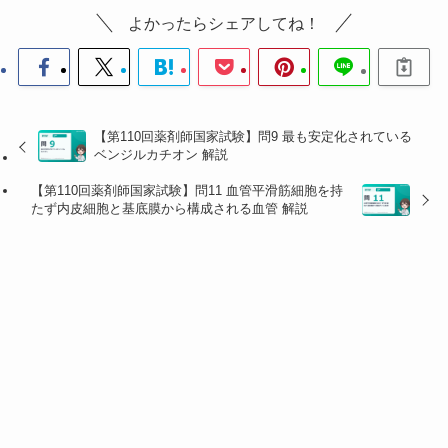
キノ
よかったらシェアしてね！
リジ
窒素上の置換
薬物
主な副作用
ジン
基
環
ビンクリスチン ★本問
ホルミル基
末梢神経障
（−CHO）
害（しび
【第110回薬剤師国家試験】問9 最も安定化されている
れ）が強い
ベンジルカチオン 解説
ビンブラスチン
メチル基（−C
骨髄抑制が
【第110回薬剤師国家試験】問11 血管平滑筋細胞を持
H₃）
強い
たず内皮細胞と基底膜から構成される血管 解説
・
選択肢1（オルニチン）
：ピロリジン環・トロパン
アルカロイド（アトロピン、コカインなど）の前駆
体。インドール骨格とは無関係。
・
選択肢2（チロシン）
：イソキノリンアルカロイド
（モルヒネ、コデイン、ベルベリン、コルヒチンな
ど）の前駆体。モルヒネの基本骨格である
「モルフィ
ナン骨格（ベンジルイソキノリン骨格）」
が見えたら
チロシン由来と判断する。フェノール性 OH を持つ点
も特徴で、インドール骨格は形成しない。