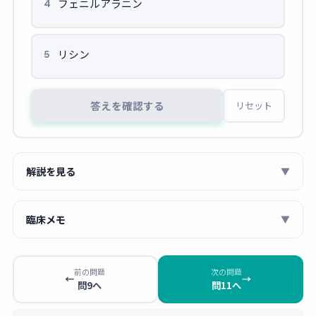
フェニルアラニン
4
リシン
5
答えを確認する
リセット
解説を見る
▼
【問10】ビンクリスチンの生合成前駆体
臨床メモ
▼
ビンクリスチンは
モノテルペンインドールアルカロイ
薬剤師 あおい
ド（MIA）
に分類される。構造式にインドール環（ベ
前の問題
次の問題
ンゼン環と5員環含窒素環の縮合）が2つ含まれてお
アルカロイドの構造問題が出たら、まず
「窒
←
→
問9へ
問11へ
り、このインドール骨格は
トリプトファン
（L-Trp）を
素（N）を含む五員環や六員環が、ベンゼン
前駆体として生合成される。
環とどう縮合しているか」
に注目しましょ