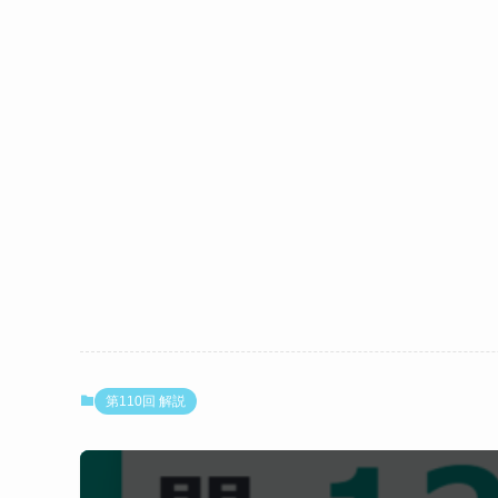
とガッチリ組み合わせておくと忘れ
番号
化合物
経路上
1
ヒポキサンチン
アデニ
間体）
2
グアニン
核酸の
質）
3
アデニン
核酸の
質）
4
キサンチン
尿酸の
5 ★
尿酸
ヒトの
なお、ヒト以外の哺乳類の多くはウリカーゼ（
で分解できる。ヒトはウリカーゼを持たないた
第110回 解説
こす。
【最速解法】プリン環の酸化ステージ（C=O の
プリン塩基の分解は段階的に酸化が進む（C=O