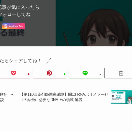
記事が気に入ったら
フォローしてね！
特徴
Follow Me
6位はアミノ基（−NH₂）のみ。C=O なし。
）／
ヒポキサンチン：6位のみケト型。グアニン：6位ケト＋
2位アミノ基（C=O は1つ）。
2位・6位がともにケト型。
たらシェアしてね！
2位・6位・8位のすべてがケト型。完全酸化。
ヒトの最
終産物。
ン）
：どちらも尿酸の手前の中間体であり、最終産物ではな
胞を
【第110回薬剤師国家試験】問13 RNAポリメラーゼ
オキシダーゼが担う。
解説
Ⅱの結合に必要なDNA上の領域 解説
ちらも核酸に含まれるプリン塩基（出発物質）であり、代謝