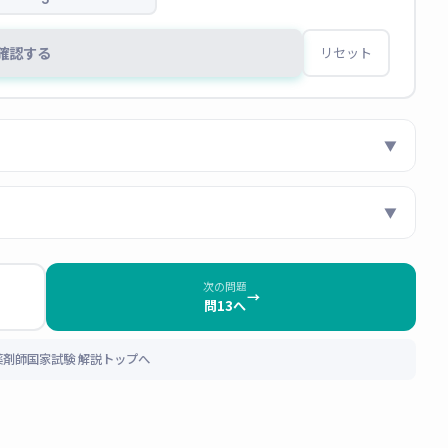
確認する
リセット
▼
▼
ン・グアニン）は最終的に
尿酸（uric acid）
まで分解されて
酵素は
キサンチンオキシダーゼ（XO）
である。
トは
「酸素（C=O）がいくつあるか」
です。ヒポキサンチン
次の問題
→
問13へ
つとC=Oが増えていく（酸化が進む）流れを覚えておけば、本
けます。
 薬剤師国家試験 解説トップへ
（選択肢1） → キサンチン（選択肢4） →
尿酸（選択肢
プリノールは、この経路に出てくる「ヒポキサンチン」と構
られています。構造が似ているからこそキサンチンオキシダ
択肢4） →
尿酸（選択肢5）★
キサンチン→キサンチン→尿酸」の2段階の酸化ステップをど
化学の代謝マップを覚えるときは、薬理の作用機序のパズル