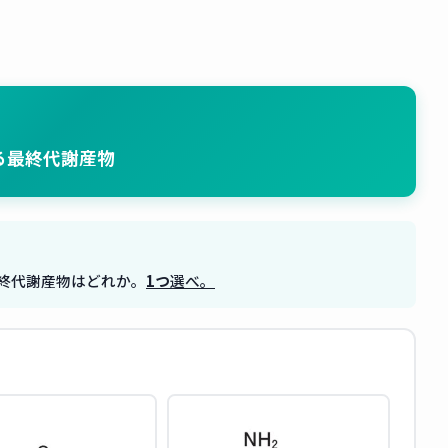
る最終代謝産物
終代謝産物はどれか。
1つ
選べ。