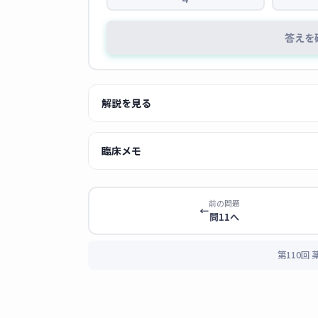
答えを
解説を見る
【問12】プリン塩基の分解経路と最終代謝産物
臨床メモ
ヒトを含む霊長類では、プリン塩基（アデニ
薬剤師 あおい
尿中に排泄される。尿酸への最終酸化を担う
構造式から化合物を見分けるポイン
前の問題
←
問11へ
は1つ、キサンチンは2つ、尿酸は3
分解経路の流れ：
問のような構造選択問題は一瞬で解
第110回
アデニン（選択肢3） → ヒポキサンチン
薬理との関連では、
痛風治療薬アロ
5）★
造がそっくり（アイソスター）
に作
グアニン（選択肢2） → キサンチン（選
ーゼにダミーとして結合し、「ヒポ
ちらも強力にブロックできます。生