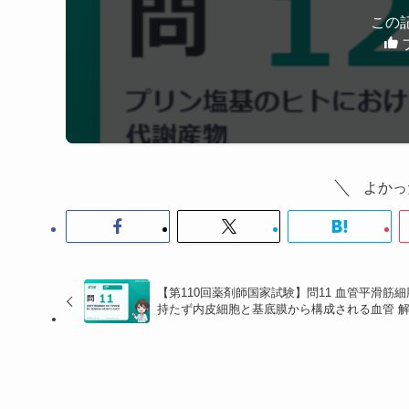
け
で一瞬に化合物が同定できる。
この
C=O の数
化合物
0 個
アデニン（選択肢3）
1 個
ヒポキサンチン（選択肢1
グアニン（選択肢2）
2 個
キサンチン（選択肢4）
よかっ
3 個 ★
尿酸（選択肢5）
・
選択肢1（ヒポキサンチン）・4（キサンチ
【第110回薬剤師国家試験】問11 血管平滑筋細
い。キサンチン → 尿酸の反応をキサンチン
持たず内皮細胞と基底膜から構成される血管 
・
選択肢2（グアニン）・3（アデニン）
：ど
産物ではない。
関連記事