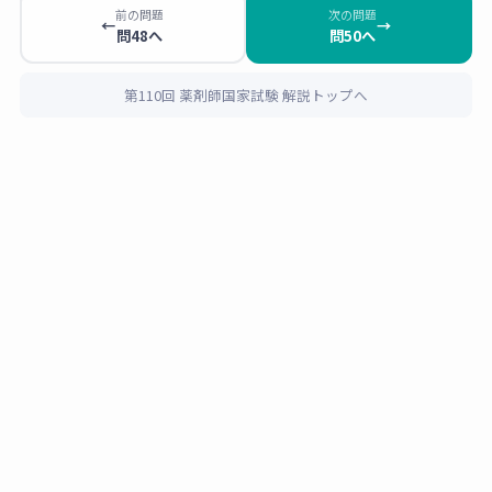
塩型の
陽イオン性界面活性剤
です。
ベンゼトニウム塩化物や塩化ベンザルコニウ
前の問題
次の問題
←
→
問48へ
問50へ
ム（オスバン®）は「逆性石けん」として有
陽イオン性界面活性剤の特徴
名な消毒薬です。陽イオン性で細菌の細胞膜
水中で解離して親水部が
正（＋）電荷
を帯びる。代表
を傷害して殺菌しますが、
石けん（陰イオン
第110回 薬剤師国家試験 解説トップへ
的な構造は
第四級アンモニウム塩
（R₄N⁺・Cl⁻等）。
性）と混合すると電荷が中和されて効果が失
・強い殺菌・消毒作用（陰性荷電を持つ細菌細胞膜を
われる
ことに注意が必要です。
破壊）
・逆性石けんとも呼ばれる
また、塩化ベンザルコニウムは点眼剤の防腐
・代表例：ベンゼトニウム塩化物（ハイアミン®）・
剤としても使われていますが、ソフトコンタ
塩化ベンザルコニウム（オスバン®）・塩化セチルピ
クトレンズに吸着して角膜障害を起こす可能
リジニウム（CPC）
性があるため、ソフトコンタクトレンズ使用
中の患者さんには使用禁止です。服薬指導で
の確認ポイントとして押さえておきましょ
各選択肢の分類と解説
う。
× 1
ステアリン酸ナトリウム
：
陰イオン性
（アニオン
性）。石けんの主成分。R-COO⁻Na⁺型、水中でCOO⁻
が負電荷
× 2
ポリソルベート80（Tween 80）
：
非イオン性
。
ポリオキシエチレン（POE）鎖を持ち、電荷を帯びな