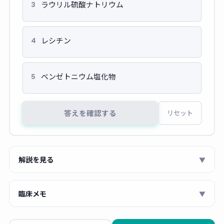
ラウリル硫酸ナトリウム
3
レシチン
4
ベンゼトニウム塩化物
5
答えを確認する
リセット
解説を見る
▼
界面活性剤は、水中で解離して生じる親水部の電荷により
臨床メモ
▼
陰イオン性・陽イオン性・両性・非イオン性
の4種類に分
類されます。
ベンゼトニウム塩化物
は第四級アンモニウム
薬剤師 あおい