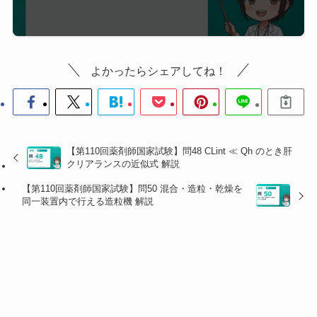
ベンゼト
ニウム塩
陽イ
化物
正（N⁺
逆性石けん。殺
オン
塩化ベン
等）
菌・消毒剤
よかったらシェアしてね！
性 ★
ザルコニ
ウム
正＋負の
リポソーム・乳化
両性
レシチン
両方
剤
【第110回薬剤師国家試験】問48 CLint ≪ Qh のとき肝
クリアランスの近似式 解説
ポリソル
非イ
刺激性低・乳化・
ベート80
なし（無
オン
可溶化剤として最
【第110回薬剤師国家試験】問50 混合・造粒・乾燥を
ポロキサ
電荷）
同一装置内で行える造粒機 解説
性
多使用
マー
引っかけポイント：
・
選択肢4（レシチン）
：天然由来でリポソームや乳
剤に使われる。「イオン性がなさそう」と誤認しやす
いが、実は
両性界面活性剤
・
選択肢3（ラウリル硫酸ナトリウム）
：Na⁺がついて