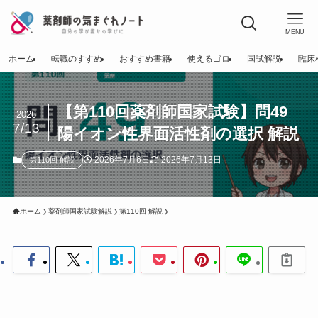
MENU
ホーム
転職のすすめ
おすすめ書籍
使えるゴロ
国試解説
臨床
【第110回薬剤師国家試験】問49
2026
7/13
陽イオン性界面活性剤の選択 解説
2026年7月6日
2026年7月13日
第110回 解説
ホーム
薬剤師国家試験解説
第110回 解説