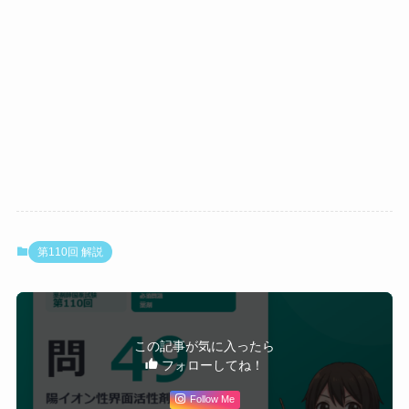
い。乳化剤・可溶化剤として広く使用
× 3
ラウリル硫酸ナトリウム（SDS）
：
陰イオン性
（アニオン性）。R-OSO₃⁻Na⁺型。シャンプー・歯磨
き粉の起泡剤
× 4
レシチン
：
両性（両イオン性）
。ホスファチジル
コリン。正（コリン）と負（リン酸）の両電荷を持
つ。リポソーム・乳剤の乳化剤
◯ 5
ベンゼトニウム塩化物
：
陽イオン性
（カチオン
性）。第四級アンモニウム塩。逆性石けん。消毒・殺
菌用
第110回 解説
親水部の
分類
代表例
主な用途・特徴
電荷
ステアリ
この記事が気に入ったら
陰イ
負（COO
ン酸Na
石けん・起泡剤・
フォローしてね！
オン
⁻・SO₄⁻
ラウリル
乳化剤
性
等）
Follow Me
硫酸Na